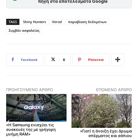
πηγή στα αποτελέσματα Google
TAGS
Shiny Hunters
Vercel
παραβίαση δεδομένων
Συμβάν ασφαλείας
Facebook
X
Pinterest
ΠΡΟΗΓΟΎΜΕΝΟ ΆΡΘΡΟ
ΕΠΌΜΕΝΟ ΆΡΘΡΟ
«Η Samsung ενισχύει τις
συσκευές της με γρήγορη
«Γιατί η άνοιξη έχει άρωμα
μνήμη RAM»
σπέρματος και σάπιου