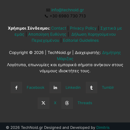
📧
info@technoid.gr
📞
+30 6980 730 713
Χρήσιμοι Σύνδεσμοι:
Contact
|
Privacy Policy
|
Σχετικά με
εμάς
|
Αποποίηση Ευθύνης
|
Δήλωση Χορηγούμενου
Περιεχομένου
|
Editorial Guidelines
Copyright © 2026 | TechNoid.gr | Διαχειριστής:
Δημήτρης
Μάριζας
Λογότυπα, επωνυμίες και εμπορικά σήματα ανήκουν στους
νόμιμους ιδιοκτήτες τους.
Facebook
Linkedin
Tumblr
X
Threads
© 2026 TechNoid.gr Designed and Developed by
Dimitris