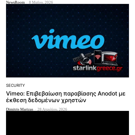
NewsRoom
-
8 Μαΐου, 2026
SECURITY
Vimeo: Επιβεβαίωση παραβίασης Anodot με
έκθεση δεδομένων χρηστών
Dimitris Marizas
-
28 Απριλίου, 2026