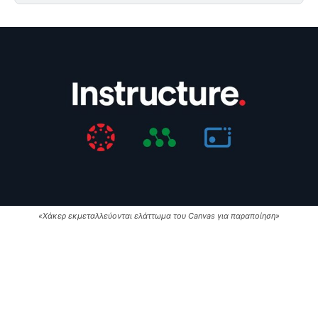
«Χάκερ εκμεταλλεύονται ελάττωμα του Canvas για παραποίηση»