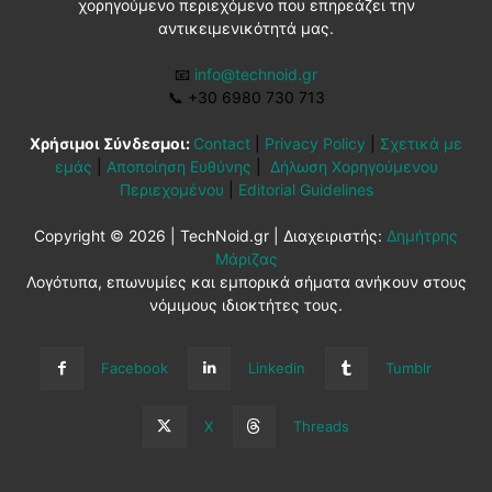
χορηγούμενο περιεχόμενο που επηρεάζει την
αντικειμενικότητά μας.
📧
info@technoid.gr
📞
+30 6980 730 713
Χρήσιμοι Σύνδεσμοι:
Contact
|
Privacy Policy
|
Σχετικά με
εμάς
|
Αποποίηση Ευθύνης
|
Δήλωση Χορηγούμενου
Περιεχομένου
|
Editorial Guidelines
Copyright © 2026 | TechNoid.gr | Διαχειριστής:
Δημήτρης
Μάριζας
Λογότυπα, επωνυμίες και εμπορικά σήματα ανήκουν στους
νόμιμους ιδιοκτήτες τους.
Facebook
Linkedin
Tumblr
X
Threads