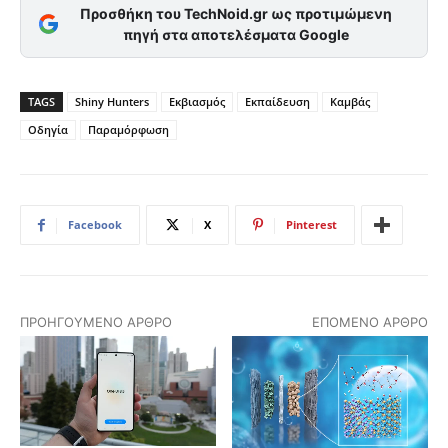
Προσθήκη του TechNoid.gr ως προτιμώμενη
πηγή στα αποτελέσματα Google
TAGS
Shiny Hunters
Εκβιασμός
Εκπαίδευση
Καμβάς
Οδηγία
Παραμόρφωση
Facebook
X
Pinterest
ΠΡΟΗΓΟΎΜΕΝΟ ΆΡΘΡΟ
ΕΠΌΜΕΝΟ ΆΡΘΡΟ