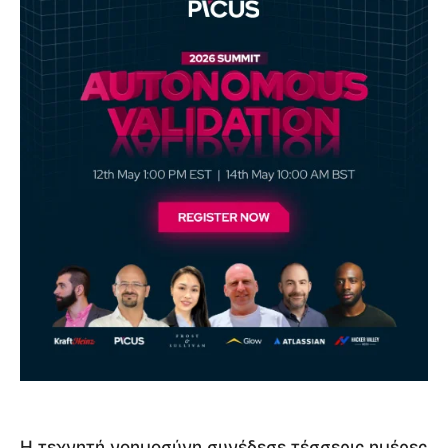
Η τεχνητή νοημοσύνη συνέδεσε τέσσερις ημέρες