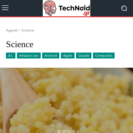
Αρχική
Science
Science
A.I.
Amazon Leo
Android
Apple
Claude
Computers
SCIENCE