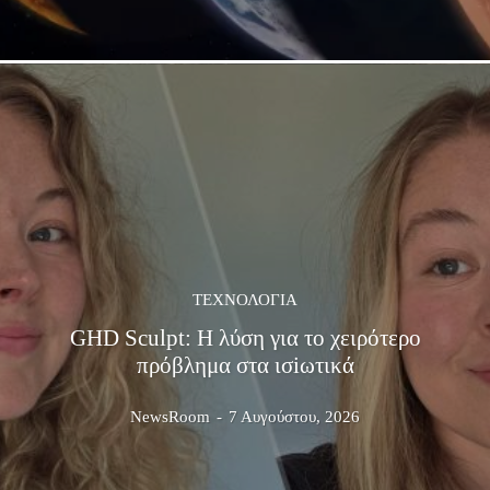
ΤΕΧΝΟΛΟΓΊΑ
GHD Sculpt: Η λύση για το χειρότερο
πρόβλημα στα ισiωτικά
NewsRoom
-
7 Αυγούστου, 2026