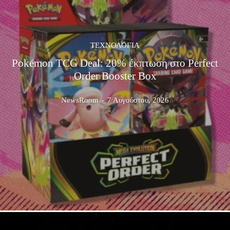
ΤΕΧΝΟΛΟΓΊΑ
Pokémon TCG Deal: 20% έκπτωση στο Perfect
Order Booster Box
NewsRoom
-
7 Αυγούστου, 2026