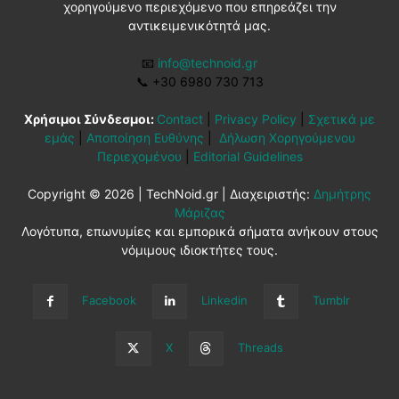
χορηγούμενο περιεχόμενο που επηρεάζει την
αντικειμενικότητά μας.
📧
info@technoid.gr
📞
+30 6980 730 713
Χρήσιμοι Σύνδεσμοι:
Contact
|
Privacy Policy
|
Σχετικά με
εμάς
|
Αποποίηση Ευθύνης
|
Δήλωση Χορηγούμενου
Περιεχομένου
|
Editorial Guidelines
Copyright © 2026 | TechNoid.gr | Διαχειριστής:
Δημήτρης
Μάριζας
Λογότυπα, επωνυμίες και εμπορικά σήματα ανήκουν στους
νόμιμους ιδιοκτήτες τους.
Facebook
Linkedin
Tumblr
X
Threads