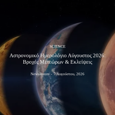
SCIENCE
Αστρονομικό Ημερολόγιο Αύγουστος 2026:
Βροχές Μετεώρων & Εκλείψεις
NewsRoom
-
7 Αυγούστου, 2026