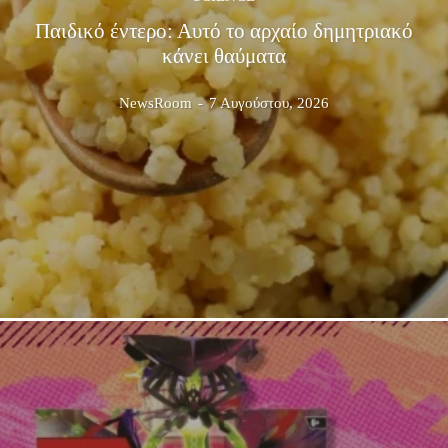
Παιδικό έντερο: Αυτό το αρχαίο δημητριακό
κάνει θαύματα
NewsRoom
-
7 Αυγούστου, 2026