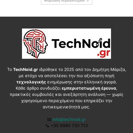
Φόρτωση περισσοτέρων
Το
TechNoid.gr
ιδρύθηκε το 2025 από τον Δημήτρη Μάριζα,
με στόχο να αποτελέσει την πιο αξιόπιστη πηγή
τεχνολογικής
ενημέρωσης στην ελληνική αγορά.
Κάθε άρθρο συνδυάζει
εμπεριστατωμένη έρευνα
,
πρακτικές συμβουλές και ανεξάρτητη ανάλυση — χωρίς
χορηγούμενο περιεχόμενο που επηρεάζει την
αντικειμενικότητά μας.
📧
info@technoid.gr
📞
+30 6980 730 713