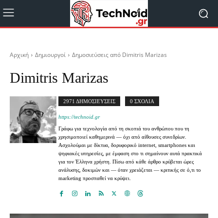
Αρχική
Δημιουργοί
Δημοσιεύσεις από Dimitris Marizas
Dimitris Marizas
2971 ΔΗΜΟΣΙΕΥΣΕΙΣ
0 ΣΧΟΛΙΑ
https://technoid.gr
Γράφω για τεχνολογία από τη σκοπιά του ανθρώπου που τη
χρησιμοποιεί καθημερινά — όχι από αίθουσες συνεδρίων.
Ασχολούμαι με δίκτυα, δορυφορικό internet, smartphones και
ψηφιακές υπηρεσίες, με έμφαση στο τι σημαίνουν αυτά πρακτικά
για τον Έλληνα χρήστη. Πίσω από κάθε άρθρο κρύβεται ώρες
ανάλυσης, δοκιμών και — όταν χρειάζεται — κριτικής σε ό,τι το
marketing προσπαθεί να κρύψει.