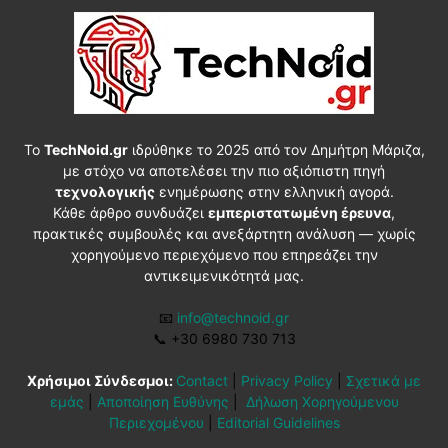
Το
TechNoid.gr
ιδρύθηκε το 2025 από τον Δημήτρη Μάριζα,
με στόχο να αποτελέσει την πιο αξιόπιστη πηγή
τεχνολογικής
ενημέρωσης στην ελληνική αγορά.
Κάθε άρθρο συνδυάζει
εμπεριστατωμένη έρευνα
,
πρακτικές συμβουλές και ανεξάρτητη ανάλυση — χωρίς
χορηγούμενο περιεχόμενο που επηρεάζει την
αντικειμενικότητά μας.
📧
info@technoid.gr
📞
+30 6980 730 713
Χρήσιμοι Σύνδεσμοι:
Contact
|
Privacy Policy
|
Σχετικά με
εμάς
|
Αποποίηση Ευθύνης
|
Δήλωση Χορηγούμενου
Περιεχομένου
|
Editorial Guidelines