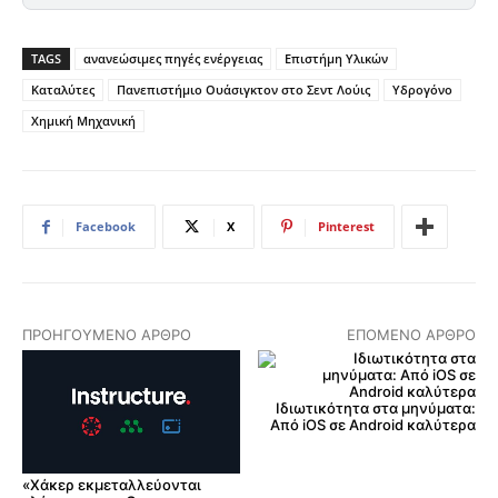
TAGS
ανανεώσιμες πηγές ενέργειας
Επιστήμη Υλικών
Καταλύτες
Πανεπιστήμιο Ουάσιγκτον στο Σεντ Λούις
Υδρογόνο
Χημική Μηχανική
Facebook
X
Pinterest
ΠΡΟΗΓΟΎΜΕΝΟ ΆΡΘΡΟ
ΕΠΌΜΕΝΟ ΆΡΘΡΟ
Ιδιωτικότητα στα μηνύματα:
Από iOS σε Android καλύτερα
«Χάκερ εκμεταλλεύονται