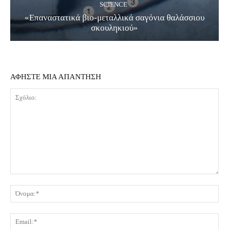
SCIENCE
«Επαναστατικά βιο-μεταλλικά σαγόνια θαλάσσιου
σκουληκιού»
ΑΦΗΣΤΕ ΜΙΑ ΑΠΑΝΤΗΣΗ
Σχόλιο:
Όν
Ema