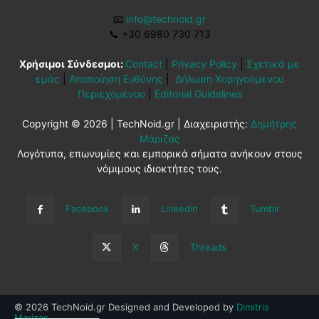
📧
info@technoid.gr
📞
+30 6980 730 713
Χρήσιμοι Σύνδεσμοι:
Contact
|
Privacy Policy
|
Σχετικά με
εμάς
|
Αποποίηση Ευθύνης
|
Δήλωση Χορηγούμενου
Περιεχομένου
|
Editorial Guidelines
Copyright © 2026 | TechNoid.gr | Διαχειριστής:
Δημήτρης
Μάριζας
Λογότυπα, επωνυμίες και εμπορικά σήματα ανήκουν στους
νόμιμους ιδιοκτήτες τους.
Facebook
Linkedin
Tumblr
X
Threads
© 2026 TechNoid.gr Designed and Developed by
Dimitris
Marizas
.