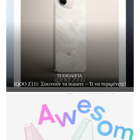
ΤΕΧΝΟΛΟΓΊΑ
iQOO Z11i: Ξεκινούν τα teasers – Τι να περιμένετε!