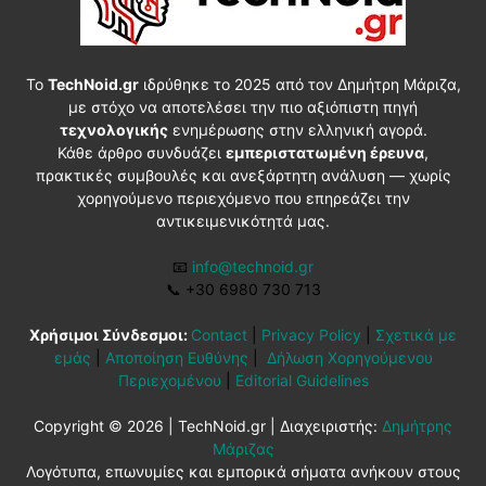
Το
TechNoid.gr
ιδρύθηκε το 2025 από τον Δημήτρη Μάριζα,
με στόχο να αποτελέσει την πιο αξιόπιστη πηγή
τεχνολογικής
ενημέρωσης στην ελληνική αγορά.
Κάθε άρθρο συνδυάζει
εμπεριστατωμένη έρευνα
,
πρακτικές συμβουλές και ανεξάρτητη ανάλυση — χωρίς
χορηγούμενο περιεχόμενο που επηρεάζει την
αντικειμενικότητά μας.
📧
info@technoid.gr
📞
+30 6980 730 713
Χρήσιμοι Σύνδεσμοι:
Contact
|
Privacy Policy
|
Σχετικά με
εμάς
|
Αποποίηση Ευθύνης
|
Δήλωση Χορηγούμενου
Περιεχομένου
|
Editorial Guidelines
Copyright © 2026 | TechNoid.gr | Διαχειριστής:
Δημήτρης
Μάριζας
Λογότυπα, επωνυμίες και εμπορικά σήματα ανήκουν στους