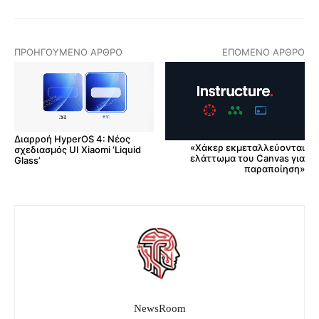
ΠΡΟΗΓΟΎΜΕΝΟ ΆΡΘΡΟ
ΕΠΌΜΕΝΟ ΆΡΘΡΟ
Διαρροή HyperOS 4: Νέος
«Χάκερ εκμεταλλεύονται
σχεδιασμός UI Xiaomi ‘Liquid
ελάττωμα του Canvas για
Glass’
παραποίηση»
NewsRoom