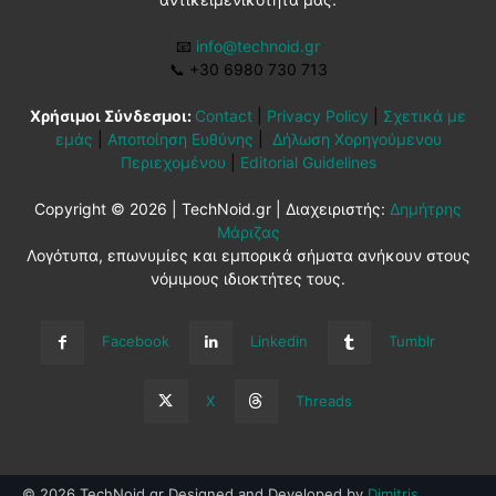
📧
info@technoid.gr
📞
+30 6980 730 713
Χρήσιμοι Σύνδεσμοι:
Contact
|
Privacy Policy
|
Σχετικά με
εμάς
|
Αποποίηση Ευθύνης
|
Δήλωση Χορηγούμενου
Περιεχομένου
|
Editorial Guidelines
Copyright © 2026 | TechNoid.gr | Διαχειριστής:
Δημήτρης
Μάριζας
Λογότυπα, επωνυμίες και εμπορικά σήματα ανήκουν στους
νόμιμους ιδιοκτήτες τους.
Facebook
Linkedin
Tumblr
X
Threads
© 2026 TechNoid.gr Designed and Developed by
Dimitris