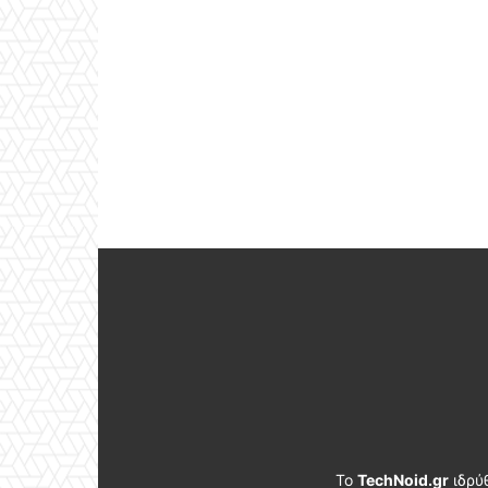
Το
TechNoid.gr
ιδρύ