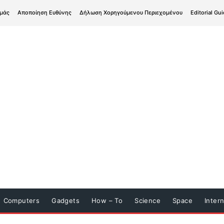
εμάς
Αποποίηση Ευθύνης
Δήλωση Χορηγούμενου Περιεχομένου
Editorial Gui
Computers
Gadgets
How – To
Science
Space
Inter