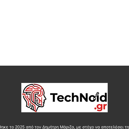
θηκε το 2025 από τον Δημήτρη Μάριζα, με στόχο να αποτελέσει τη