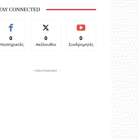
TAY CONNECTED
0
0
0
Υποστηρικτές
Ακόλουθοι
Συνδρομητές
- Advertisement -