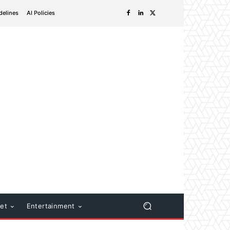
delines
AI Policies
net
Entertainment