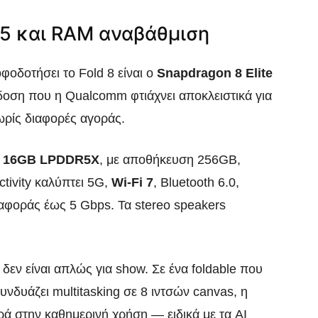
 5 και RAM αναβάθμιση
φοδοτήσει το Fold 8 είναι ο
Snapdragon 8 Elite
οση που η Qualcomm φτιάχνει αποκλειστικά για
ρίς διαφορές αγοράς.
ή 16GB LPDDR5X
, με αποθήκευση 256GB,
tivity καλύπτει 5G,
Wi-Fi 7
, Bluetooth 6.0,
φοράς έως 5 Gbps. Τα stereo speakers
εν είναι απλώς για show. Σε ένα foldable που
συνδυάζει multitasking σε 8 ιντσών canvas, η
ρά στην καθημερινή χρήση — ειδικά με τα AI