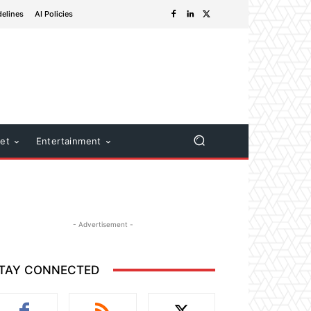
delines
AI Policies
net
Entertainment
- Advertisement -
TAY CONNECTED