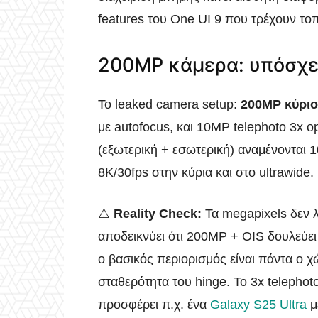
features του One UI 9 που τρέχουν τοπ
200MP κάμερα: υπόσχε
Το leaked camera setup:
200MP κύριο
με autofocus, και 10MP telephoto 3x op
(εξωτερική + εσωτερική) αναμένονται 1
8K/30fps στην κύρια και στο ultrawide.
⚠️
Reality Check:
Τα megapixels δεν λ
αποδεικνύει ότι 200MP + OIS δουλεύει εξ
ο βασικός περιορισμός είναι πάντα ο χ
σταθερότητα του hinge. Το 3x telephoto 
προσφέρει π.χ. ένα
Galaxy S25 Ultra
μ