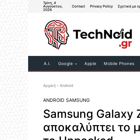
Τρίτη, 4
Contact
Privacy Policy
Σχετικά με ε
Αυγούστου,
2026
A.I.
Google
Apple
Mobile Phones
Αρχική
Android
ANDROID
SAMSUNG
Samsung Galaxy Z
αποκαλύπτει το μ