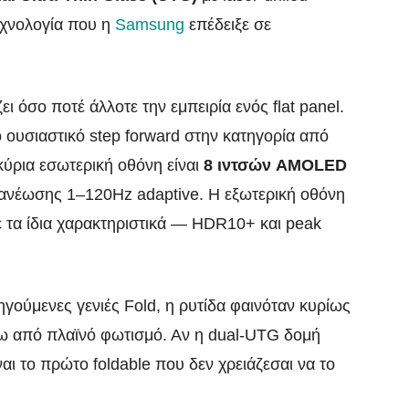
εχνολογία που η
Samsung
επέδειξε σε
ι όσο ποτέ άλλοτε την εμπειρία ενός flat panel.
ιο ουσιαστικό step forward στην κατηγορία από
 κύρια εσωτερική οθόνη είναι
8 ιντσών AMOLED
νέωσης 1–120Hz adaptive. Η εξωτερική οθόνη
ε τα ίδια χαρακτηριστικά — HDR10+ και peak
γούμενες γενιές Fold, η ρυτίδα φαινόταν κυρίως
τω από πλαϊνό φωτισμό. Αν η dual-UTG δομή
αι το πρώτο foldable που δεν χρειάζεσαι να το