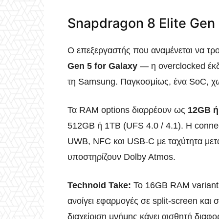
Snapdragon 8 Elite Gen
Ο επεξεργαστής που αναμένεται να τρο
Gen 5 for Galaxy
— η overclocked έκδ
τη Samsung. Παγκοσμίως, ένα SoC, χω
Τα RAM options διαρρέουν ως
12GB 
512GB ή 1TB (UFS 4.0 / 4.1). Η connec
UWB, NFC και USB-C με ταχύτητα μετα
υποστηρίζουν Dolby Atmos.
Technoid Take:
Το 16GB RAM variant δ
ανοίγει εφαρμογές σε split-screen και 
διαχείριση μνήμης κάνει αισθητή διαφο