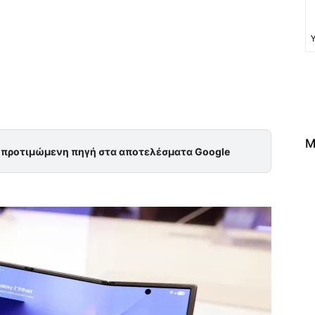
st
WhatsApp
ReddIt
Tumblr
M
ς προτιμώμενη πηγή στα αποτελέσματα Google