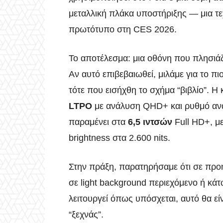
μεταλλική πλάκα υποστήριξης — μια τ
πρωτότυπο στη CES 2026.
Το αποτέλεσμα: μια οθόνη που πλησιάζε
Αν αυτό επιβεβαιωθεί, μιλάμε για το π
τότε που εισήχθη το σχήμα “βιβλίο”. Η
LTPO
με ανάλυση QHD+ και ρυθμό ανα
παραμένει στα
6,5 ιντσών
Full HD+, μ
brightness στα 2.600 nits.
Στην πράξη, παρατηρήσαμε ότι σε προη
σε light background περιεχόμενο ή κά
λειτουργεί όπως υπόσχεται, αυτό θα είν
“ξεχνάς”.