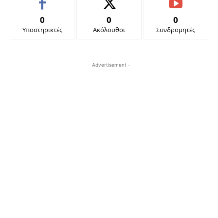
0
0
0
Υποστηρικτές
Ακόλουθοι
Συνδρομητές
- Advertisement -