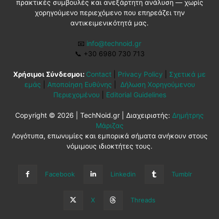
πρακτικές συμβουλές και ανεξάρτητη ανάλυση — χωρίς
χορηγούμενο περιεχόμενο που επηρεάζει την
αντικειμενικότητά μας.
📧
info@technoid.gr
📞
+30 6980 730 713
Χρήσιμοι Σύνδεσμοι:
Contact
|
Privacy Policy
|
Σχετικά με
εμάς
|
Αποποίηση Ευθύνης
|
Δήλωση Χορηγούμενου
Περιεχομένου
|
Editorial Guidelines
Copyright © 2026 | TechNoid.gr | Διαχειριστής:
Δημήτρης
Μάριζας
Λογότυπα, επωνυμίες και εμπορικά σήματα ανήκουν στους
νόμιμους ιδιοκτήτες τους.
Facebook
Linkedin
Tumblr
X
Threads