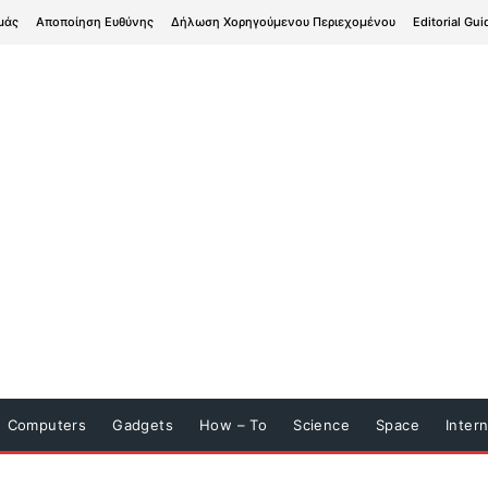
μάς
Αποποίηση Ευθύνης
Δήλωση Χορηγούμενου Περιεχομένου
Editorial Gui
Computers
Gadgets
How – To
Science
Space
Inter