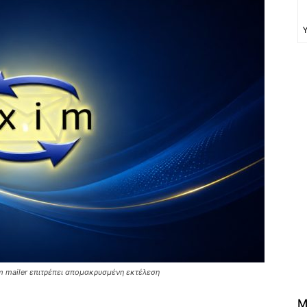
 mailer επιτρέπει απομακρυσμένη εκτέλεση
M