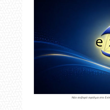
Νέο σοβαρό σφάλμα στο Exim