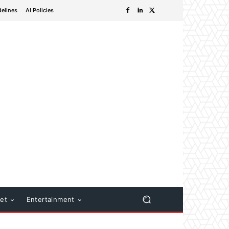
delines
AI Policies
net
Entertainment