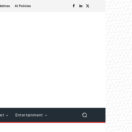
delines
AI Policies
net
Entertainment