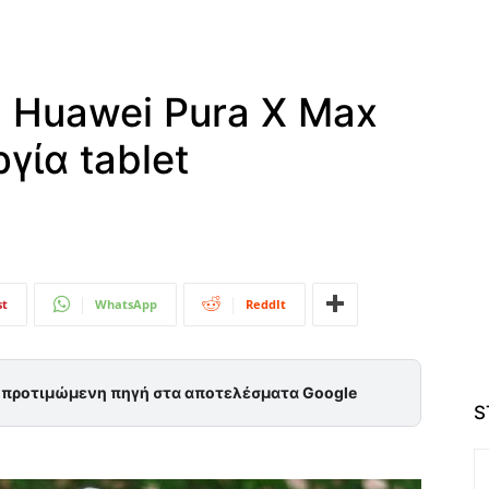
 Huawei Pura X Max
γία tablet
st
WhatsApp
ReddIt
ς προτιμώμενη πηγή στα αποτελέσματα Google
S