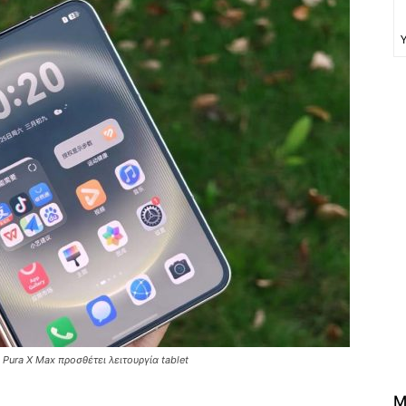
Pura X Max προσθέτει λειτουργία tablet
M