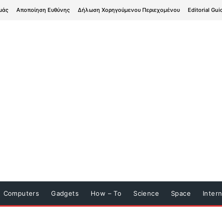
μάς
Αποποίηση Ευθύνης
Δήλωση Χορηγούμενου Περιεχομένου
Editorial Gui
Computers
Gadgets
How – To
Science
Space
Inter