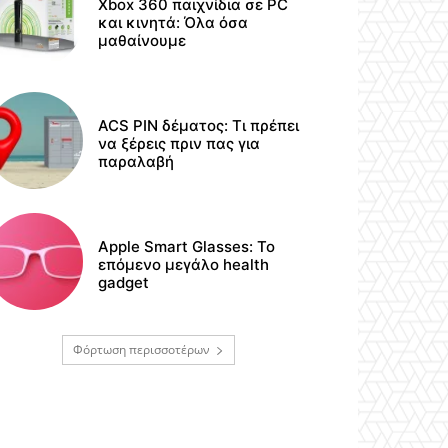
Xbox 360 παιχνίδια σε PC
και κινητά: Όλα όσα
μαθαίνουμε
ACS PIN δέματος: Τι πρέπει
να ξέρεις πριν πας για
παραλαβή
Apple Smart Glasses: Το
επόμενο μεγάλο health
gadget
Φόρτωση περισσοτέρων