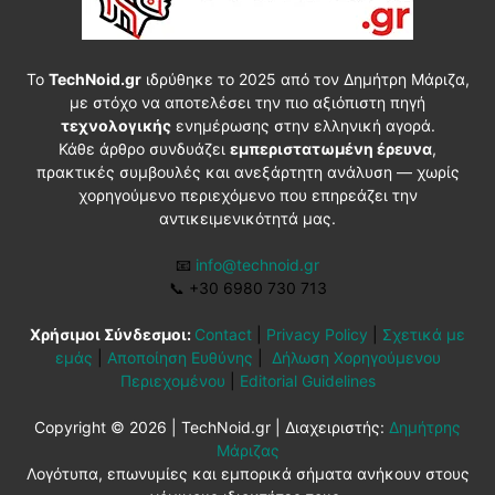
Το
TechNoid.gr
ιδρύθηκε το 2025 από τον Δημήτρη Μάριζα,
με στόχο να αποτελέσει την πιο αξιόπιστη πηγή
τεχνολογικής
ενημέρωσης στην ελληνική αγορά.
Κάθε άρθρο συνδυάζει
εμπεριστατωμένη έρευνα
,
πρακτικές συμβουλές και ανεξάρτητη ανάλυση — χωρίς
χορηγούμενο περιεχόμενο που επηρεάζει την
αντικειμενικότητά μας.
📧
info@technoid.gr
📞
+30 6980 730 713
Χρήσιμοι Σύνδεσμοι:
Contact
|
Privacy Policy
|
Σχετικά με
εμάς
|
Αποποίηση Ευθύνης
|
Δήλωση Χορηγούμενου
Περιεχομένου
|
Editorial Guidelines
Copyright © 2026 | TechNoid.gr | Διαχειριστής:
Δημήτρης
Μάριζας
Λογότυπα, επωνυμίες και εμπορικά σήματα ανήκουν στους