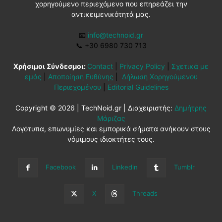
χορηγούμενο περιεχόμενο που επηρεάζει την
αντικειμενικότητά μας.
📧
info@technoid.gr
📞
+30 6980 730 713
Χρήσιμοι Σύνδεσμοι:
Contact
|
Privacy Policy
|
Σχετικά με
εμάς
|
Αποποίηση Ευθύνης
|
Δήλωση Χορηγούμενου
Περιεχομένου
|
Editorial Guidelines
Copyright © 2026 | TechNoid.gr | Διαχειριστής:
Δημήτρης
Μάριζας
Λογότυπα, επωνυμίες και εμπορικά σήματα ανήκουν στους
νόμιμους ιδιοκτήτες τους.
Facebook
Linkedin
Tumblr
X
Threads