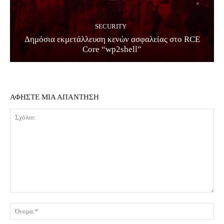
SECURITY
Δημόσια εκμετάλλευση κενών ασφαλείας στο RCE
Core “wp2shell”
ΑΦΗΣΤΕ ΜΙΑ ΑΠΑΝΤΗΣΗ
Σχόλιο:
Όν