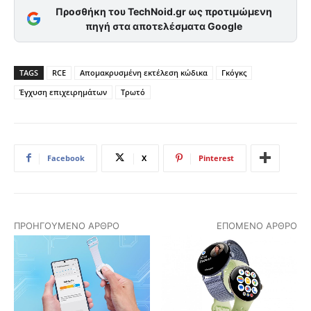
Προσθήκη του TechNoid.gr ως προτιμώμενη
πηγή στα αποτελέσματα Google
TAGS
RCE
Απομακρυσμένη εκτέλεση κώδικα
Γκόγκς
Έγχυση επιχειρημάτων
Τρωτό
Facebook
X
Pinterest
ΠΡΟΗΓΟΎΜΕΝΟ ΆΡΘΡΟ
ΕΠΌΜΕΝΟ ΆΡΘΡΟ