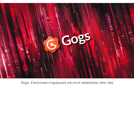
Gogs: Επείγουσα ενημέρωση για κενό ασφαλείας zero-day