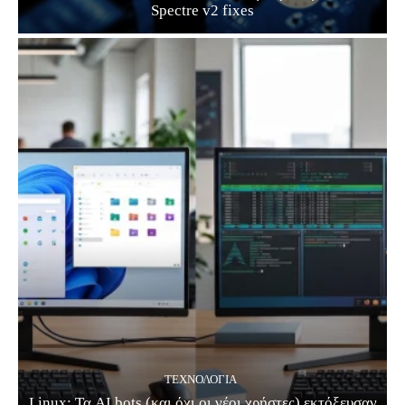
Spectre v2 fixes
ΤΕΧΝΟΛΟΓΊΑ
Linux: Τα AI bots (και όχι οι νέοι χρήστες) εκτόξευσαν