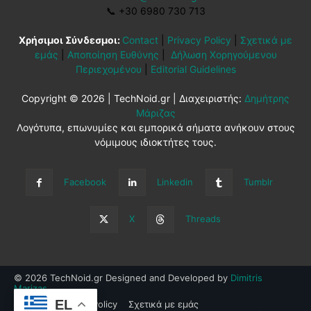
📞
+30 6980 730 713
Χρήσιμοι Σύνδεσμοι:
Contact
|
Privacy Policy
|
Σχετικά με
εμάς
|
Αποποίηση Ευθύνης
|
Δήλωση Χορηγούμενου
Περιεχομένου
|
Editorial Guidelines
Copyright © 2026 | TechNoid.gr | Διαχειριστής:
Δημήτρης
Μάριζας
Λογότυπα, επωνυμίες και εμπορικά σήματα ανήκουν στους
νόμιμους ιδιοκτήτες τους.
Facebook
Linkedin
Tumblr
X
Threads
© 2026 TechNoid.gr Designed and Developed by
Dimitris
Marizas
.
EL
Contact
Privacy Policy
Σχετικά με εμάς