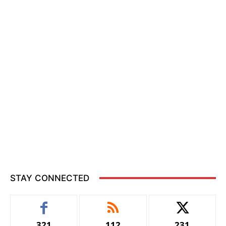
STAY CONNECTED
321
112
231