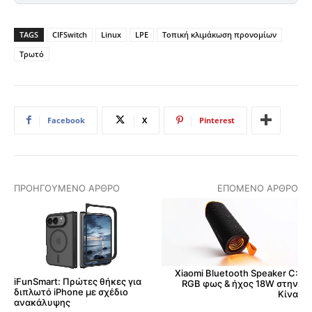
TAGS
CIFSwitch
Linux
LPE
Τοπική κλιμάκωση προνομίων
Τρωτό
Facebook
X
Pinterest
ΠΡΟΗΓΟΎΜΕΝΟ ΆΡΘΡΟ
ΕΠΌΜΕΝΟ ΆΡΘΡΟ
Xiaomi Bluetooth Speaker C:
iFunSmart: Πρώτες θήκες για
RGB φως & ήχος 18W στην
διπλωτό iPhone με σχέδιο
Κίνα
ανακάλυψης