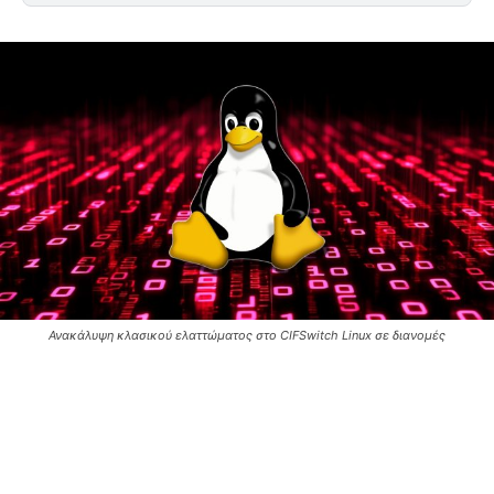
Ανακάλυψη κλασικού ελαττώματος στο CIFSwitch Linux σε διανομές