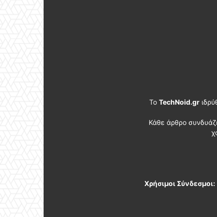
Το
TechNoid.gr
ιδρύ
Κάθε άρθρο συνδυάζ
χ
Χρήσιμοι Σύνδεσμοι: