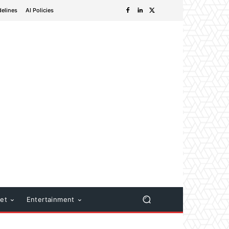
delines
AI Policies
net
Entertainment