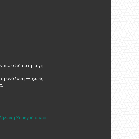
ν πιο αξιόπιστη πηγή
ητη ανάλυση — χωρίς
ς.
Δήλωση Χορηγούμενου