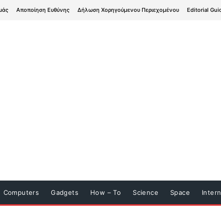
μάς
Αποποίηση Ευθύνης
Δήλωση Χορηγούμενου Περιεχομένου
Editorial Gui
Computers
Gadgets
How – To
Science
Space
Inter