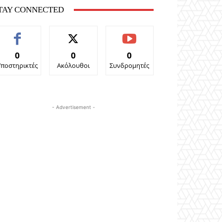
TAY CONNECTED
0
0
0
Υποστηρικτές
Ακόλουθοι
Συνδρομητές
- Advertisement -