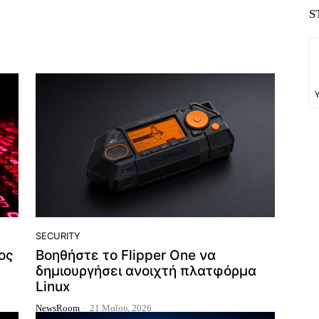
S
SECURITY
ος
Βοηθήστε το Flipper One να
δημιουργήσει ανοιχτή πλατφόρμα
Linux
NewsRoom
-
21 Μαΐου, 2026