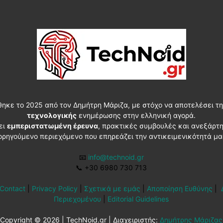
θηκε το 2025 από τον Δημήτρη Μάριζα, με στόχο να αποτελέσει τη
τεχνολογικής
ενημέρωσης στην ελληνική αγορά.
ει
εμπεριστατωμένη έρευνα
, πρακτικές συμβουλές και ανεξάρτ
ορηγούμενο περιεχόμενο που επηρεάζει την αντικειμενικότητά μα
📧
info@technoid.gr
📞
+30 6980 730 713
Contact
|
Privacy Policy
|
Σχετικά με εμάς
|
Αποποίηση Ευθύνης
|
Περιεχομένου
|
Editorial Guidelines
Copyright © 2026 | TechNoid.gr | Διαχειριστής:
Δημήτρης Μάριζας