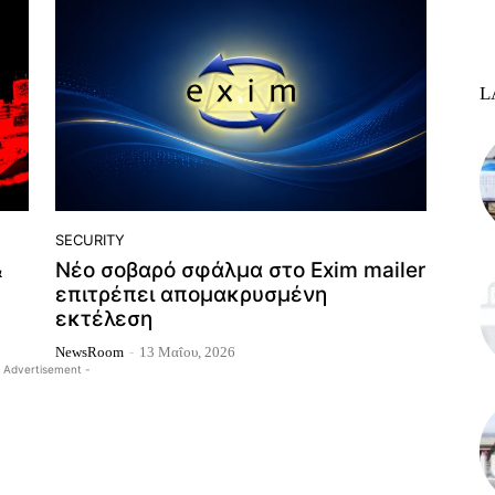
L
SECURITY
&
Νέο σοβαρό σφάλμα στο Exim mailer
επιτρέπει απομακρυσμένη
εκτέλεση
NewsRoom
-
13 Μαΐου, 2026
 Advertisement -