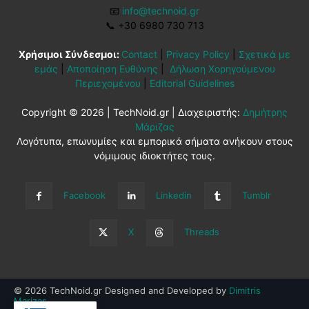
📧
info@technoid.gr
📞
+30 6980 730 713
Χρήσιμοι Σύνδεσμοι:
Contact
|
Privacy Policy
|
Σχετικά με
εμάς
|
Αποποίηση Ευθύνης
|
Δήλωση Χορηγούμενου
Περιεχομένου
|
Editorial Guidelines
Copyright © 2026 | TechNoid.gr | Διαχειριστής:
Δημήτρης
Μάριζας
Λογότυπα, επωνυμίες και εμπορικά σήματα ανήκουν στους
νόμιμους ιδιοκτήτες τους.
Facebook
Linkedin
Tumblr
X
Threads
© 2026 TechNoid.gr Designed and Developed by
Dimitris
Marizas
.