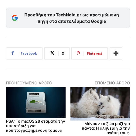
Προσθήκη του TechNoid.gr ως προτιμώμενη
πηγή στα αποτελέσματα Google
Facebook
X
Pinterest
ΠΡΟΗΓΟΎΜΕΝΟ ΆΡΘΡΟ
ΕΠΌΜΕΝΟ ΆΡΘΡΟ
PSA: Το macOS 28 σταματά την
Μένουν τα ζώα μαζί για
υποστήριξη για
πάντα; Η αλήθεια για την
κρυπτογραφημένους τόμους
αγάπη τους.