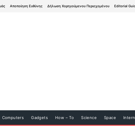
μάς
Αποποίηση Ευθύνης
Δήλωση Χορηγούμενου Περιεχομένου
Editorial Gui
Computers
Gadgets
How – To
Science
Space
Inter