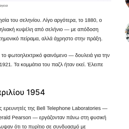
ργεια
ία του σεληνίου. Λίγο αργότερα, το 1880, ο
η ηλιακή κυψέλη από σελήνιο — με απόδοση
τημονικό πείραμα, αλλά άχρηστο στην πράξη.
ά το φωτοηλεκτρικό φαινόμενο — δουλειά για την
921. Τα κομμάτια του παζλ ήταν εκεί. Έλειπε
πριλίου 1954
ις ερευνητές της Bell Telephone Laboratories —
ο Gerald Pearson — εργάζονταν πάνω στη φυσική
υψαν ότι το πυρίτιο σε συνδυασμό με