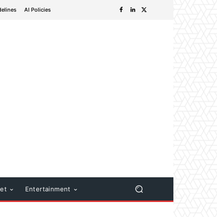
delines
AI Policies
net
Entertainment