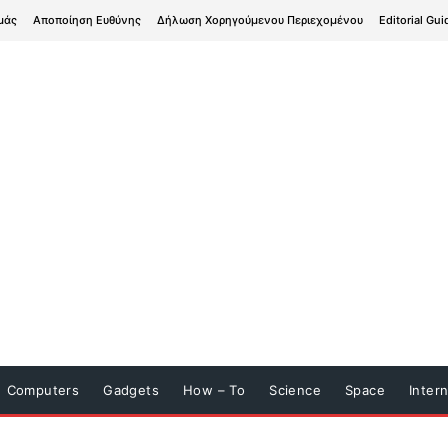
μάς
Αποποίηση Ευθύνης
Δήλωση Χορηγούμενου Περιεχομένου
Editorial Gui
Computers
Gadgets
How – To
Science
Space
Inter