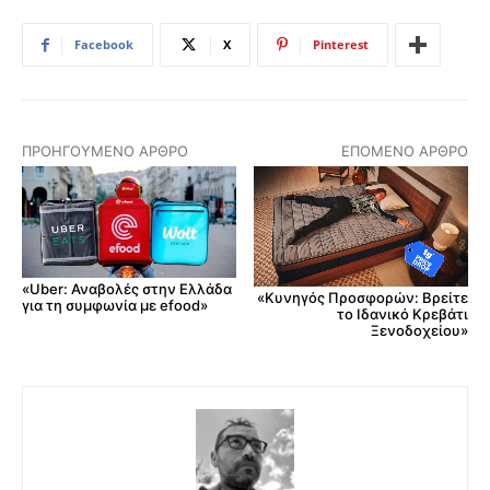
Facebook
X
Pinterest
ΠΡΟΗΓΟΎΜΕΝΟ ΆΡΘΡΟ
ΕΠΌΜΕΝΟ ΆΡΘΡΟ
«Uber: Αναβολές στην Ελλάδα
«Κυνηγός Προσφορών: Βρείτε
για τη συμφωνία με efood»
το Ιδανικό Κρεβάτι
Ξενοδοχείου»