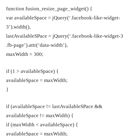
function fusion_resize_page_widget() {
var availableSpace = jQuery(‘.facebook-like-widget-
3’).width(),
lastAvailableSPace = jQuery(‘.facebook-like-widget-3
.fb-page’).attr(‘data-width’),
maxWidth = 300;
if (1 > availableSpace) {
availableSpace = maxWidth;
}
if (availableSpace != lastAvailableSPace &&
availableSpace != maxWidth) {
if (maxWidth < availableSpace) {
availableSpace = maxWidth;