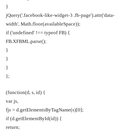
}
jQuery('.facebook-like-widget-3 .fb-page').attr('data-
width', Math.floor(availableSpace));
if ('undefined' !== typeof FB) {
FB.XFBML.parse();
}
}
}
};
(function(d, s, id) {
var js,
fjs = d.getElementsByTagName(s)[0];
if (d.getElementById(id)) {
return;