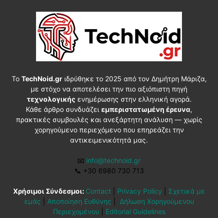
Το
TechNoid.gr
ιδρύθηκε το 2025 από τον Δημήτρη Μάριζα,
με στόχο να αποτελέσει την πιο αξιόπιστη πηγή
τεχνολογικής
ενημέρωσης στην ελληνική αγορά.
Κάθε άρθρο συνδυάζει
εμπεριστατωμένη έρευνα
,
πρακτικές συμβουλές και ανεξάρτητη ανάλυση — χωρίς
χορηγούμενο περιεχόμενο που επηρεάζει την
αντικειμενικότητά μας.
📧
info@technoid.gr
📞
+30 6980 730 713
Χρήσιμοι Σύνδεσμοι:
Contact
|
Privacy Policy
|
Σχετικά με
εμάς
|
Αποποίηση Ευθύνης
|
Δήλωση Χορηγούμενου
Περιεχομένου
|
Editorial Guidelines