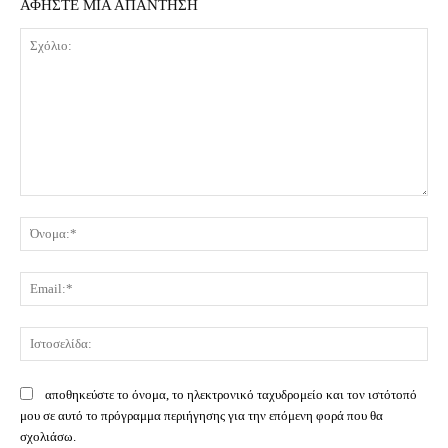
ΑΦΗΣΤΕ ΜΙΑ ΑΠΑΝΤΗΣΗ
Σχόλιο:
Όν
Ema
Ισ
αποθηκεύστε το όνομα, το ηλεκτρονικό ταχυδρομείο και τον ιστότοπό
μου σε αυτό το πρόγραμμα περιήγησης για την επόμενη φορά που θα
σχολιάσω.