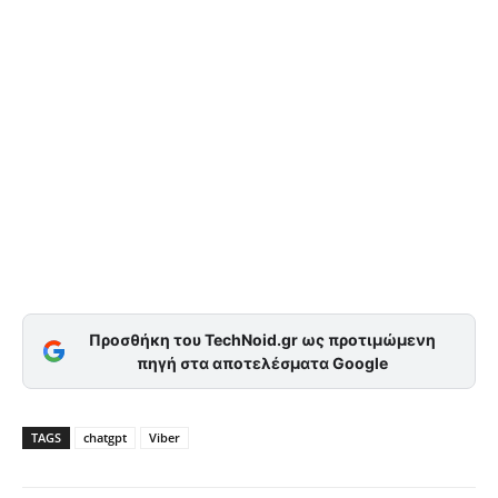
Προσθήκη του TechNoid.gr ως προτιμώμενη
πηγή στα αποτελέσματα Google
TAGS
chatgpt
Viber