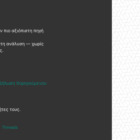
ν πιο αξιόπιστη πηγή
ητη ανάλυση — χωρίς
ς.
Δήλωση Χορηγούμενου
ήτες τους.
Threads