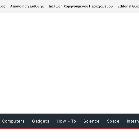
μάς
Αποποίηση Ευθύνης
Δήλωση Χορηγούμενου Περιεχομένου
Editorial Gui
Computers
Gadgets
How – To
Science
Space
Inter