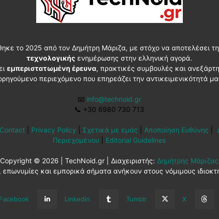
θηκε το 2025 από τον Δημήτρη Μάριζα, με στόχο να αποτελέσει τη
τεχνολογικής
ενημέρωσης στην ελληνική αγορά.
ει
εμπεριστατωμένη έρευνα
, πρακτικές συμβουλές και ανεξάρτ
ορηγούμενο περιεχόμενο που επηρεάζει την αντικειμενικότητά μα
📧
info@technoid.gr
📞
+30 6980 730 713
Contact
|
Privacy Policy
|
Σχετικά με εμάς
|
Αποποίηση Ευθύνης
|
Περιεχομένου
|
Editorial Guidelines
Copyright © 2026 | TechNoid.gr | Διαχειριστής:
Δημήτρης Μάριζας
 επωνυμίες και εμπορικά σήματα ανήκουν στους νόμιμους ιδιοκτ
Facebook
Linkedin
Tumblr
X