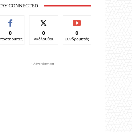
TAY CONNECTED
0
0
0
Υποστηρικτές
Ακόλουθοι
Συνδρομητές
- Advertisement -