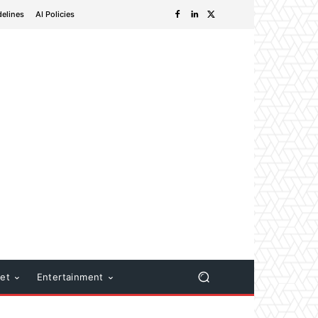
delines
AI Policies
net
Entertainment