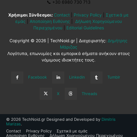
📞
+30 6980 730 713
Χρήσιμοι Σύνδεσμοι:
Contact
|
Privacy Policy
|
Σχετικά με
εμάς
|
Αποποίηση Ευθύνης
|
Δήλωση Χορηγούμενου
Περιεχομένου
|
Editorial Guidelines
Copyright © 2026 | TechNoid.gr | Διαχειριστής:
Δημήτρης
Μάριζας
Λογότυπα, επωνυμίες και εμπορικά σήματα ανήκουν στους
νόμιμους ιδιοκτήτες τους.
Facebook
Linkedin
Tumblr
X
Threads
© 2026 TechNoid.gr Designed and Developed by
Dimitris
Marizas
.
Contact
Privacy Policy
Σχετικά με εμάς
Αποποίηση Ευθύνης
Δήλωση Χορηγούμενου Περιεχομένου