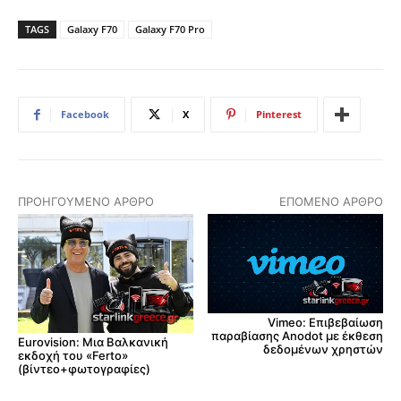
TAGS
Galaxy F70
Galaxy F70 Pro
Facebook
X
Pinterest
ΠΡΟΗΓΟΎΜΕΝΟ ΆΡΘΡΟ
ΕΠΌΜΕΝΟ ΆΡΘΡΟ
Vimeo: Επιβεβαίωση
παραβίασης Anodot με έκθεση
Eurovision: Μια Βαλκανική
δεδομένων χρηστών
εκδοχή του «Ferto»
(βίντεο+φωτογραφίες)