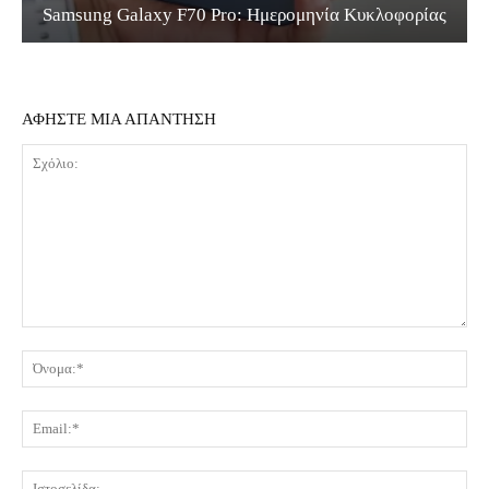
Samsung Galaxy F70 Pro: Ημερομηνία Κυκλοφορίας
ΑΦΗΣΤΕ ΜΙΑ ΑΠΑΝΤΗΣΗ
Σχόλιο:
Όν
Ema
Ισ