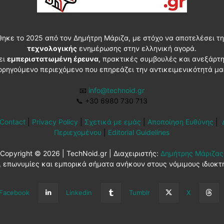
θηκε το 2025 από τον Δημήτρη Μάριζα, με στόχο να αποτελέσει τη
τεχνολογικής
ενημέρωσης στην ελληνική αγορά.
ει
εμπεριστατωμένη έρευνα
, πρακτικές συμβουλές και ανεξάρτ
ορηγούμενο περιεχόμενο που επηρεάζει την αντικειμενικότητά μα
📧
info@technoid.gr
📞
+30 6980 730 713
Contact
|
Privacy Policy
|
Σχετικά με εμάς
|
Αποποίηση Ευθύνης
|
Περιεχομένου
|
Editorial Guidelines
Copyright © 2026 | TechNoid.gr | Διαχειριστής:
Δημήτρης Μάριζας
 επωνυμίες και εμπορικά σήματα ανήκουν στους νόμιμους ιδιοκτ
Facebook
Linkedin
Tumblr
X