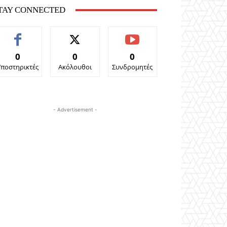
TAY CONNECTED
0
0
0
Υποστηρικτές
Ακόλουθοι
Συνδρομητές
- Advertisement -