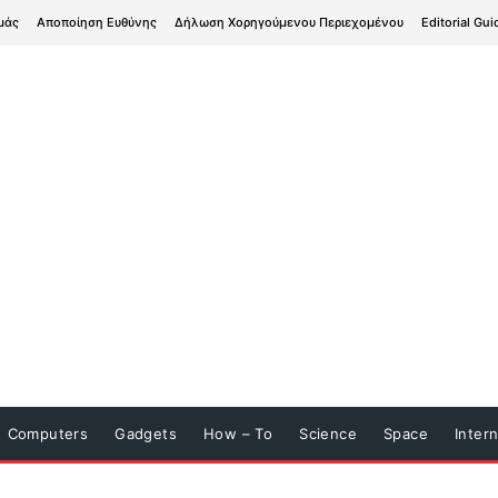
μάς
Αποποίηση Ευθύνης
Δήλωση Χορηγούμενου Περιεχομένου
Editorial Gui
Computers
Gadgets
How – To
Science
Space
Inter