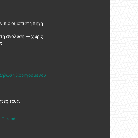
ν πιο αξιόπιστη πηγή
ητη ανάλυση — χωρίς
ς.
Δήλωση Χορηγούμενου
ήτες τους.
Threads