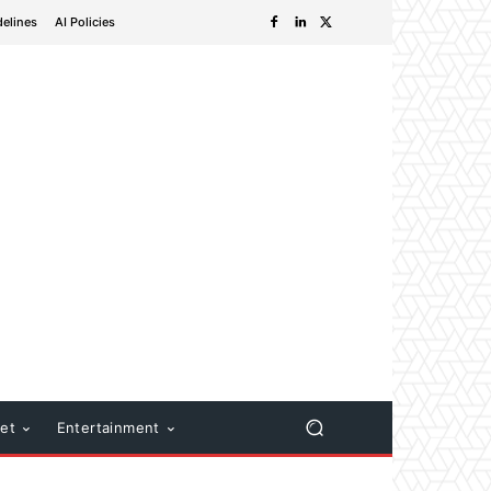
delines
AI Policies
net
Entertainment