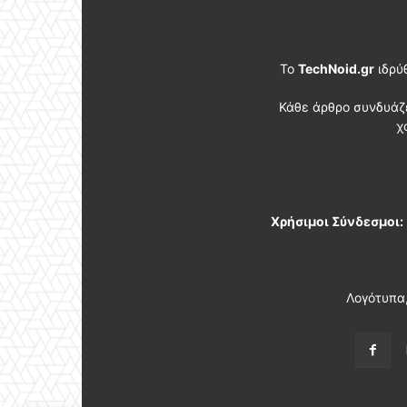
Το
TechNoid.gr
ιδρύ
Κάθε άρθρο συνδυάζ
χ
Χρήσιμοι Σύνδεσμοι:
Λογότυπα,