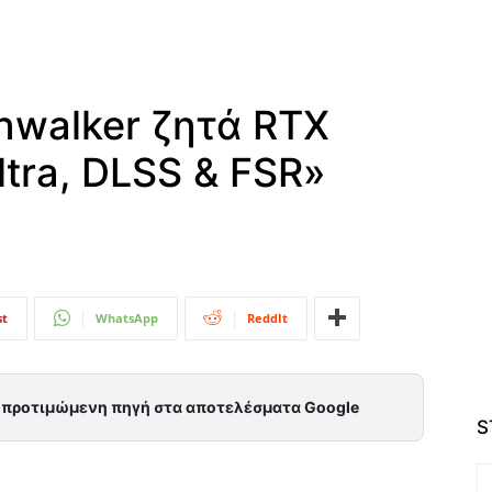
nwalker ζητά RTX
ltra, DLSS & FSR»
st
WhatsApp
ReddIt
ς προτιμώμενη πηγή στα αποτελέσματα Google
S