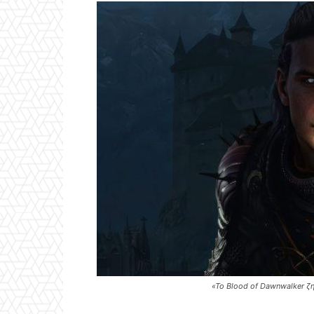
«Το Blood of Dawnwalker ζη