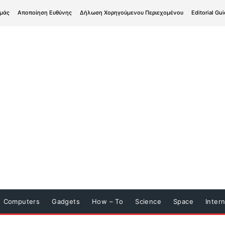
εμάς
Αποποίηση Ευθύνης
Δήλωση Χορηγούμενου Περιεχομένου
Editorial Gui
Computers
Gadgets
How – To
Science
Space
Inter