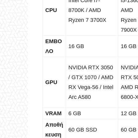
Intel Core i7-
i5-1360
CPU
8700K / AMD
AMD
Ryzen 7 3700X
Ryzen
7900X
ΕΜΒΟ
16 GB
16 GB
ΛΟ
NVIDIA RTX 3050
NVIDI
/ GTX 1070 / AMD
RTX 50
GPU
RX Vega-56 / Intel
AMD 
Arc A580
6800-
VRAM
6 GB
12 GB
Αποθή
60 GB SSD
60 GB
κευση