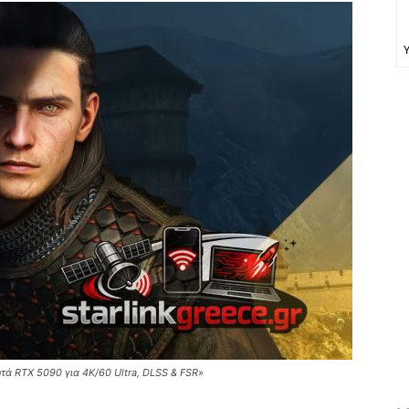
τά RTX 5090 για 4K/60 Ultra, DLSS & FSR»