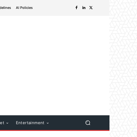
delines
AI Policies
net
Entertainment