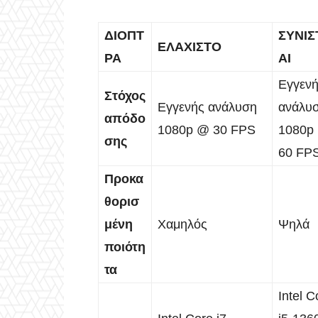
ΔΙΟΠΤ
ΣΥΝΙΣ
ΕΛΑΧΙΣΤΟ
ΡΑ
ΑΙ
Εγγεν
Στόχος
Εγγενής ανάλυση
ανάλυ
απόδο
1080p @ 30 FPS
1080p
σης
60 FP
Προκα
θορισ
μένη
Χαμηλός
Ψηλά
ποιότη
τα
Intel C