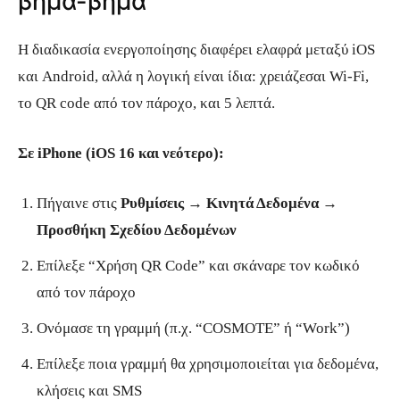
βήμα-βήμα
Η διαδικασία ενεργοποίησης διαφέρει ελαφρά μεταξύ iOS
και Android, αλλά η λογική είναι ίδια: χρειάζεσαι Wi-Fi,
το QR code από τον πάροχο, και 5 λεπτά.
Σε iPhone (iOS 16 και νεότερο):
Πήγαινε στις
Ρυθμίσεις → Κινητά Δεδομένα →
Προσθήκη Σχεδίου Δεδομένων
Επίλεξε “Χρήση QR Code” και σκάναρε τον κωδικό
από τον πάροχο
Ονόμασε τη γραμμή (π.χ. “COSMOTE” ή “Work”)
Επίλεξε ποια γραμμή θα χρησιμοποιείται για δεδομένα,
κλήσεις και SMS