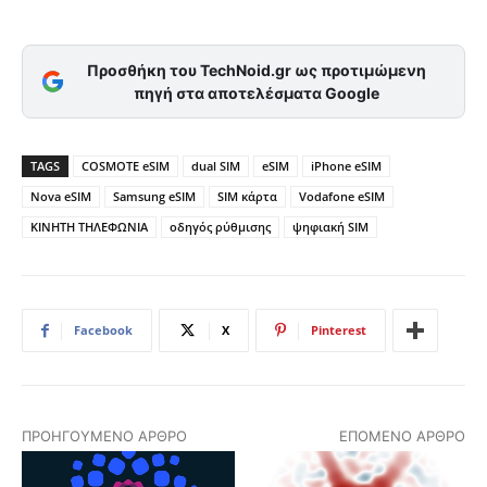
Προσθήκη του TechNoid.gr ως προτιμώμενη
πηγή στα αποτελέσματα Google
TAGS
COSMOTE eSIM
dual SIM
eSIM
iPhone eSIM
Nova eSIM
Samsung eSIM
SIM κάρτα
Vodafone eSIM
ΚΙΝΗΤΗ ΤΗΛΕΦΩΝΙΑ
οδηγός ρύθμισης
ψηφιακή SIM
Facebook
X
Pinterest
ΠΡΟΗΓΟΎΜΕΝΟ ΆΡΘΡΟ
ΕΠΌΜΕΝΟ ΆΡΘΡΟ