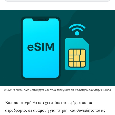
eSIM: Τι είναι, πώς λειτουργεί και ποια τηλέφωνα το υποστηρίζουν στην Ελλάδα
Κάποια στιγμή θα σε έχει πιάσει το εξής: είσαι σε
αεροδρόμιο, σε αναμονή για πτήση, και συνειδητοποιείς