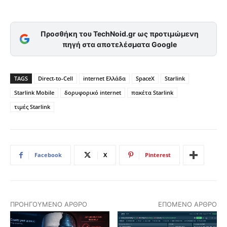
Προσθήκη του TechNoid.gr ως προτιμώμενη
πηγή στα αποτελέσματα Google
TAGS
Direct-to-Cell
internet Ελλάδα
SpaceX
Starlink
Starlink Mobile
δορυφορικό internet
πακέτα Starlink
τιμές Starlink
Facebook
X
Pinterest
ΠΡΟΗΓΟΎΜΕΝΟ ΆΡΘΡΟ
ΕΠΌΜΕΝΟ ΆΡΘΡΟ