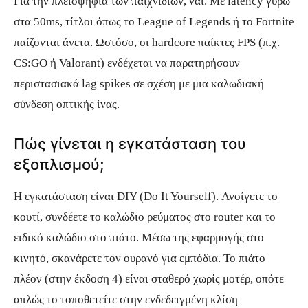
Για την πλειοψηφία των παιχνιδιών, ναι. Με latency γύρω
στα 50ms, τίτλοι όπως το League of Legends ή το Fortnite
παίζονται άνετα. Ωστόσο, οι hardcore παίκτες FPS (π.χ.
CS:GO ή Valorant) ενδέχεται να παρατηρήσουν
περιστασιακά lag spikes σε σχέση με μια καλωδιακή
σύνδεση οπτικής ίνας.
Πώς γίνεται η εγκατάσταση του
εξοπλισμού;
Η εγκατάσταση είναι DIY (Do It Yourself). Ανοίγετε το
κουτί, συνδέετε το καλώδιο ρεύματος στο router και το
ειδικό καλώδιο στο πιάτο. Μέσω της εφαρμογής στο
κινητό, σκανάρετε τον ουρανό για εμπόδια. Το πιάτο
πλέον (στην έκδοση 4) είναι σταθερό χωρίς μοτέρ, οπότε
απλώς το τοποθετείτε στην ενδεδειγμένη κλίση