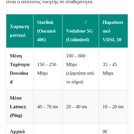
είναι ο απόλυτος νικητής σε σταθερότητα.
Starlink
Cosmote
/
Παραδοσι
Χαρακτη
(Οικιακό
Vodafone 5G
ακό
ριστικό
40€)
(Unlimited)
VDSL 50
Μέση
100 – 600
Ταχύτητα
150 – 250
Mbps
35 – 45
Downloa
Mbps
(εξαρτάται από
Mbps
d
το σήμα)
Μέσο
Latency
40 – 70 ms
20 – 40 ms
10 – 20 ms
(Ping)
Αρχικό
0€