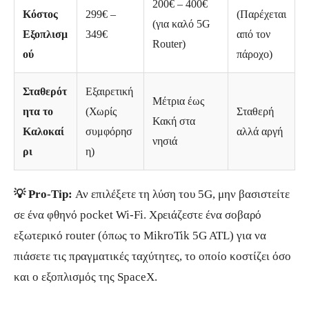
200€ – 400€
Κόστος
299€ –
(Παρέχεται
(για καλό 5G
Εξοπλισμ
349€
από τον
Router)
ού
πάροχο)
Σταθερότ
Εξαιρετική
Μέτρια έως
ητα το
(Χωρίς
Σταθερή
Κακή στα
Καλοκαί
συμφόρησ
αλλά αργή
νησιά
ρι
η)
💡 Pro-Tip:
Αν επιλέξετε τη λύση του 5G, μην βασιστείτε
σε ένα φθηνό pocket Wi-Fi. Χρειάζεστε ένα σοβαρό
εξωτερικό router (όπως το MikroTik 5G ATL) για να
πιάσετε τις πραγματικές ταχύτητες, το οποίο κοστίζει όσο
και ο εξοπλισμός της SpaceX.