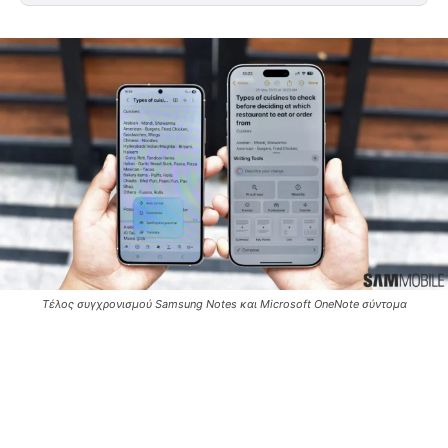
Τέλος συγχρονισμού Samsung Notes και Microsoft OneNote σύντομα