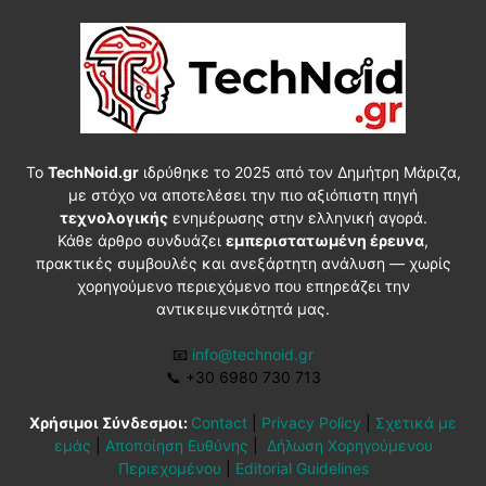
Το
TechNoid.gr
ιδρύθηκε το 2025 από τον Δημήτρη Μάριζα,
με στόχο να αποτελέσει την πιο αξιόπιστη πηγή
τεχνολογικής
ενημέρωσης στην ελληνική αγορά.
Κάθε άρθρο συνδυάζει
εμπεριστατωμένη έρευνα
,
πρακτικές συμβουλές και ανεξάρτητη ανάλυση — χωρίς
χορηγούμενο περιεχόμενο που επηρεάζει την
αντικειμενικότητά μας.
📧
info@technoid.gr
📞
+30 6980 730 713
Χρήσιμοι Σύνδεσμοι:
Contact
|
Privacy Policy
|
Σχετικά με
εμάς
|
Αποποίηση Ευθύνης
|
Δήλωση Χορηγούμενου
Περιεχομένου
|
Editorial Guidelines