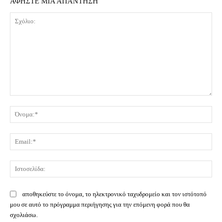
ΑΦΗΣΤΕ ΜΙΑ ΑΠΑΝΤΗΣΗ
Σχόλιο:
Όν
Ema
Ισ
αποθηκεύστε το όνομα, το ηλεκτρονικό ταχυδρομείο και τον ιστότοπό
μου σε αυτό το πρόγραμμα περιήγησης για την επόμενη φορά που θα
σχολιάσω.