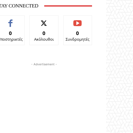
TAY CONNECTED
0
0
0
Υποστηρικτές
Ακόλουθοι
Συνδρομητές
- Advertisement -