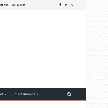
delines
AI Policies
net
Entertainment