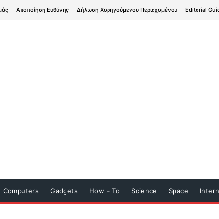
μάς
Αποποίηση Ευθύνης
Δήλωση Χορηγούμενου Περιεχομένου
Editorial Gui
Computers
Gadgets
How – To
Science
Space
Inter