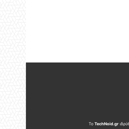
Το
TechNoid.gr
ιδρύ