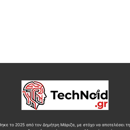
θηκε το 2025 από τον Δημήτρη Μάριζα, με στόχο να αποτελέσει τη