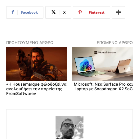
Facebook
X
Pinterest
ΠΡΟΗΓΟΎΜΕΝΟ ΆΡΘΡΟ
ΕΠΌΜΕΝΟ ΆΡΘΡΟ
«Η Housemarque φιλοδοξεί να
Microsoft: Νέα Surface Pro και
ακολουθήσει την πορεία της
Laptop με Snapdragon X2 SoC
FromSoftware»