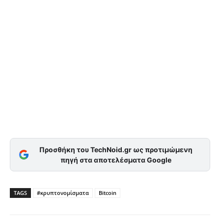
Προσθήκη του TechNoid.gr ως προτιμώμενη
πηγή στα αποτελέσματα Google
TAGS
#κρυπτονομίσματα
Bitcoin