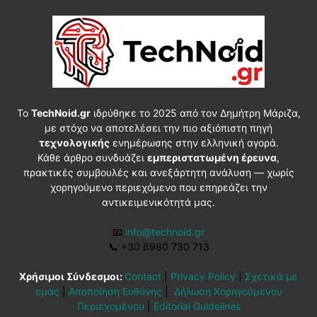
Το
TechNoid.gr
ιδρύθηκε το 2025 από τον Δημήτρη Μάριζα,
με στόχο να αποτελέσει την πιο αξιόπιστη πηγή
τεχνολογικής
ενημέρωσης στην ελληνική αγορά.
Κάθε άρθρο συνδυάζει
εμπεριστατωμένη έρευνα
,
πρακτικές συμβουλές και ανεξάρτητη ανάλυση — χωρίς
χορηγούμενο περιεχόμενο που επηρεάζει την
αντικειμενικότητά μας.
📧
info@technoid.gr
📞
+30 6980 730 713
Χρήσιμοι Σύνδεσμοι:
Contact
|
Privacy Policy
|
Σχετικά με
εμάς
|
Αποποίηση Ευθύνης
|
Δήλωση Χορηγούμενου
Περιεχομένου
|
Editorial Guidelines