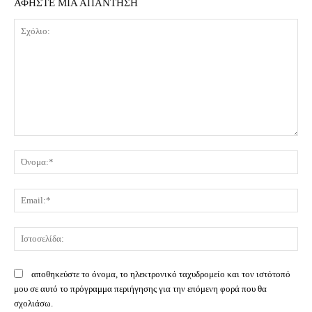
ΑΦΗΣΤΕ ΜΙΑ ΑΠΑΝΤΗΣΗ
Σχόλιο:
Όν
Ema
Ισ
αποθηκεύστε το όνομα, το ηλεκτρονικό ταχυδρομείο και τον ιστότοπό
μου σε αυτό το πρόγραμμα περιήγησης για την επόμενη φορά που θα
σχολιάσω.