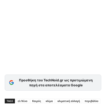
Προσθήκη του TechNoid.gr ως προτιμώμενη
πηγή στα αποτελέσματα Google
TAGS
ελ Νίνο
Καιρός
κλίμα
κλιματική αλλαγή
περιβάλλο