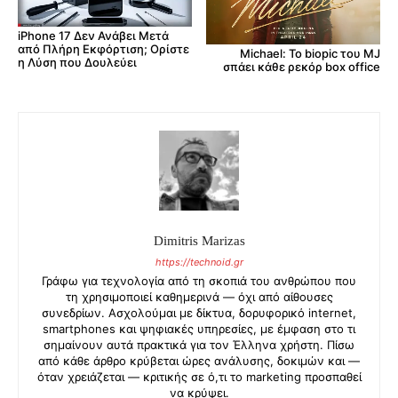
iPhone 17 Δεν Ανάβει Μετά
από Πλήρη Εκφόρτιση; Ορίστε
Michael: Το biopic του MJ
η Λύση που Δουλεύει
σπάει κάθε ρεκόρ box office
Dimitris Marizas
https://technoid.gr
Γράφω για τεχνολογία από τη σκοπιά του ανθρώπου που
τη χρησιμοποιεί καθημερινά — όχι από αίθουσες
συνεδρίων. Ασχολούμαι με δίκτυα, δορυφορικό internet,
smartphones και ψηφιακές υπηρεσίες, με έμφαση στο τι
σημαίνουν αυτά πρακτικά για τον Έλληνα χρήστη. Πίσω
από κάθε άρθρο κρύβεται ώρες ανάλυσης, δοκιμών και —
όταν χρειάζεται — κριτικής σε ό,τι το marketing προσπαθεί
να κρύψει.