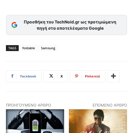
Προσθήκη του TechNoid.gr ως προτιμώμενη
πηγή στα αποτελέσματα Google
TAGS
foldable
Samsung
Facebook
X
Pinterest
ΠΡΟΗΓΟΎΜΕΝΟ ΆΡΘΡΟ
ΕΠΌΜΕΝΟ ΆΡΘΡΟ