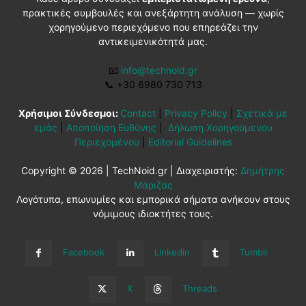
πρακτικές συμβουλές και ανεξάρτητη ανάλυση — χωρίς
χορηγούμενο περιεχόμενο που επηρεάζει την
αντικειμενικότητά μας.
📧
info@technoid.gr
📞
+30 6980 730 713
Χρήσιμοι Σύνδεσμοι:
Contact
|
Privacy Policy
|
Σχετικά με
εμάς
|
Αποποίηση Ευθύνης
|
Δήλωση Χορηγούμενου
Περιεχομένου
|
Editorial Guidelines
Copyright © 2026 | TechNoid.gr | Διαχειριστής:
Δημήτρης
Μάριζας
Λογότυπα, επωνυμίες και εμπορικά σήματα ανήκουν στους
νόμιμους ιδιοκτήτες τους.
Facebook
Linkedin
Tumblr
X
Threads