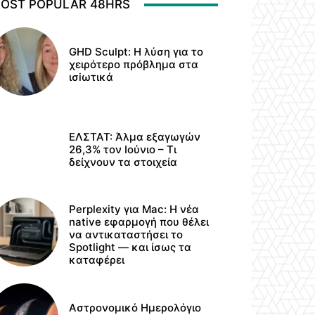
OST POPULAR 48HRS
GHD Sculpt: Η λύση για το
χειρότερο πρόβλημα στα
ισiωτικά
ΕΛΣΤΑΤ: Άλμα εξαγωγών
26,3% τον Ιούνιο – Τι
δείχνουν τα στοιχεία
Perplexity για Mac: Η νέα
native εφαρμογή που θέλει
να αντικαταστήσει το
Spotlight — και ίσως τα
καταφέρει
Αστρονομικό Ημερολόγιο