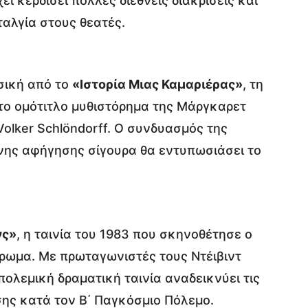
ει κερδίσει πολλές διεθνείς διακρίσεις και
αλγία στους θεατές.
σική από το
«Ιστορία Μιας Καμαριέρας»
, τη
στο ομότιτλο μυθιστόρημα της Μάργκαρετ
olker Schlöndorff. Ο συνδυασμός της
ονης αφήγησης σίγουρα θα εντυπωσιάσει το
νς»
, η ταινία του 1983 που σκηνοθέτησε ο
έρωμα. Με πρωταγωνιστές τους Ντέιβιντ
πολεμική δραματική ταινία αναδεικνύει τις
σης κατά τον Β΄ Παγκόσμιο Πόλεμο.