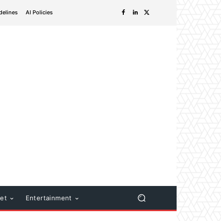
delines
AI Policies
net
Entertainment