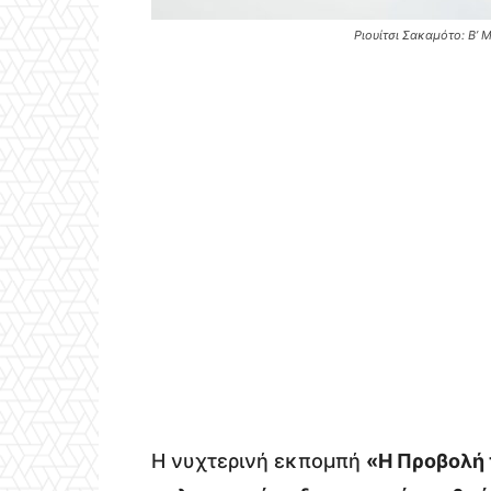
Ριουίτσι Σακαμότο: Β’
Η νυχτερινή εκπομπή
«Η Προβολή 