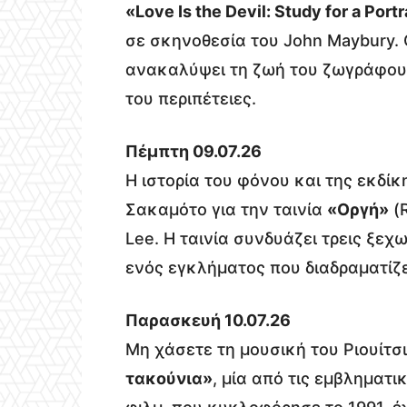
«Love Is the Devil: Study for a Port
σε σκηνοθεσία του John Maybury. Ο
ανακαλύψει τη ζωή του ζωγράφου 
του περιπέτειες.
Πέμπτη 09.07.26
Η ιστορία του φόνου και της εκδίκ
Σακαμότο για την ταινία
«Οργή»
(R
Lee. Η ταινία συνδυάζει τρεις ξε
ενός εγκλήματος που διαδραματίζε
Παρασκευή 10.07.26
Μη χάσετε τη μουσική του Ριουίτσ
τακούνια»
, μία από τις εμβληματι