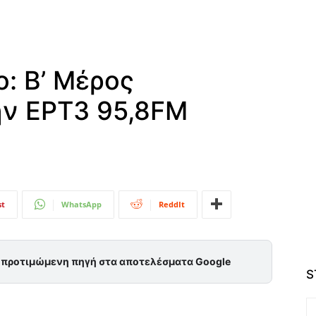
ο: Β’ Μέρος
ν ΕΡΤ3 95,8FM
st
WhatsApp
ReddIt
ς προτιμώμενη πηγή στα αποτελέσματα Google
S