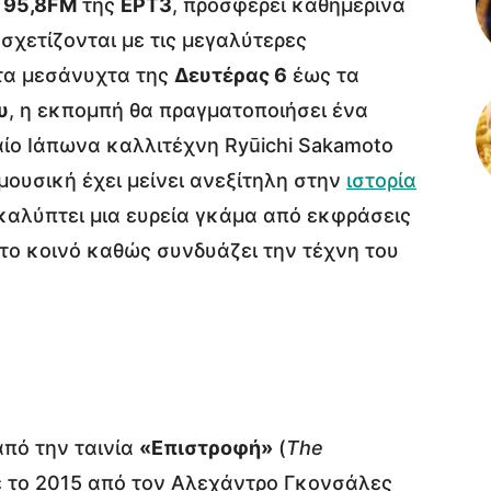
 95,8FM
της
ΕΡΤ3
, προσφέρει καθημερινά
σχετίζονται με τις μεγαλύτερες
 τα μεσάνυχτα της
Δευτέρας 6
έως τα
υ
, η εκπομπή θα πραγματοποιήσει ένα
ίο Ιάπωνα καλλιτέχνη Ryūichi Sakamoto
 μουσική έχει μείνει ανεξίτηλη στην
ιστορία
καλύπτει μια ευρεία γκάμα από εκφράσεις
το κοινό καθώς συνδυάζει την τέχνη του
από την ταινία
«Επιστροφή»
(
The
ε το 2015 από τον Αλεχάντρο Γκονσάλες