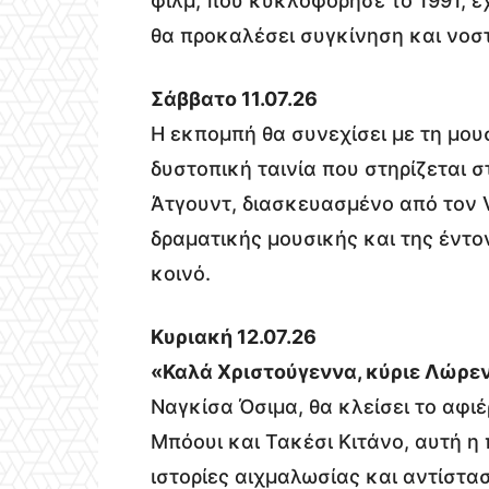
φιλμ, που κυκλοφόρησε το 1991, έχ
θα προκαλέσει συγκίνηση και νοστ
Σάββατο 11.07.26
Η εκπομπή θα συνεχίσει με τη μου
δυστοπική ταινία που στηρίζεται 
Άτγουντ, διασκευασμένο από τον V
δραματικής μουσικής και της έντ
κοινό.
Κυριακή 12.07.26
«Καλά Χριστούγεννα, κύριε Λώρε
Ναγκίσα Όσιμα, θα κλείσει το αφι
Μπόουι και Τακέσι Κιτάνο, αυτή η 
ιστορίες αιχμαλωσίας και αντίστα