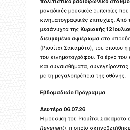
πολιτιστικό ραδιοφωνικό σταθμό
μοναδικές μουσικές εμπειρίες που 
κινηματογραφικές επιτυχίες. Από
μεσάνυχτα της
Κυριακής 12 Ιουλίο
διευρυμένο αφιέρωμα
στο σπουδα
(Ριουίτσι Σακαμότο), του οποίου η
του κινηματογράφου. Το έργο του 
και συναισθήματα, συνεγείροντας 
με τη μεγαλοπρέπεια της οθόνης.
Εβδομαδιαίο Πρόγραμμα
Δευτέρα 06.07.26
Η μουσική του Ριουίτσι Σακαμότο 
Revenant
), η οποία σκηνοθετήθηκ