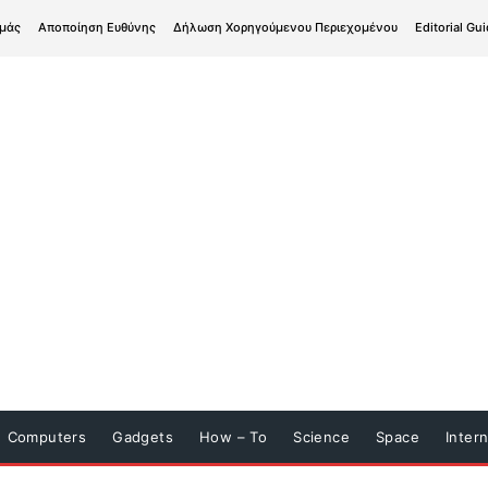
εμάς
Αποποίηση Ευθύνης
Δήλωση Χορηγούμενου Περιεχομένου
Editorial Gui
Computers
Gadgets
How – To
Science
Space
Inter