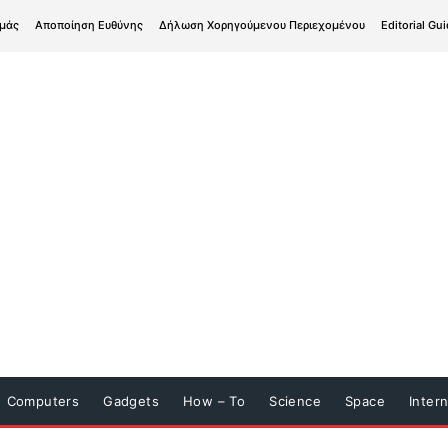
εμάς
Αποποίηση Ευθύνης
Δήλωση Χορηγούμενου Περιεχομένου
Editorial Gui
Computers
Gadgets
How – To
Science
Space
Inter