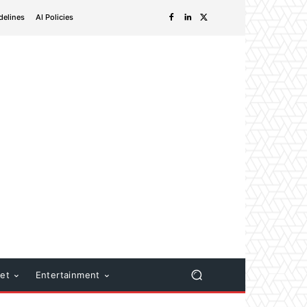
delines
AI Policies
net
Entertainment