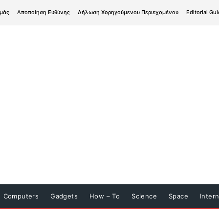
εμάς
Αποποίηση Ευθύνης
Δήλωση Χορηγούμενου Περιεχομένου
Editorial Gui
Computers
Gadgets
How – To
Science
Space
Inter