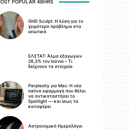
OST POPULAR 48HRS
GHD Sculpt: Η λύση για το
χειρότερο πρόβλημα στα
ισiωτικά
ΕΛΣΤΑΤ: Άλμα εξαγωγών
26,3% τον Ιούνιο – Τι
δείχνουν τα στοιχεία
Perplexity για Mac: Η νέα
native εφαρμογή που θέλει
να αντικαταστήσει το
Spotlight — και ίσως τα
καταφέρει
Αστρονομικό Ημερολόγιο