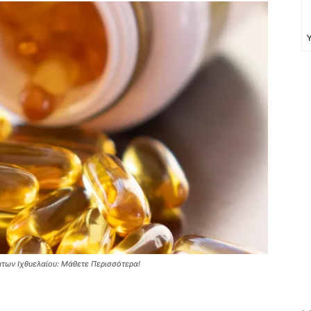
ων Ιχθυελαίου: Μάθετε Περισσότερα!