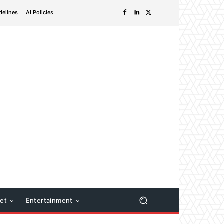
delines
AI Policies
net
Entertainment