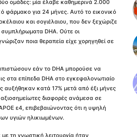
δύο ομάδες: μία έλαβε καθημερινά 2.000
ό φάρμακο για 24 μήνες. Αυτό το εικονικό
κέλαιου και σογιέλαιου, που δεν ξεχώριζε
α συμπλήρωματα DHA. Ούτε οι
γνώριζαν ποια θεραπεία είχε χορηγηθεί σε
απιστώσουν εάν το DHA μπορούσε να
εις στα επίπεδα DHA στο εγκεφαλονωτιαίο
ις αυξήθηκαν κατά 17% μετά από έξι μήνες
 αξιοσημείωτες διαφορές ανάμεσα σε
 APOE ε4, επιβεβαιώνοντας ότι η υψηλή
ων υγιών ηλικιωμένων.
με τη γνωστική λειτουργία ήταν