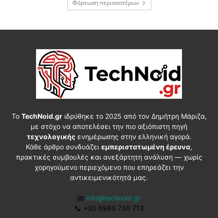
Φόρτωση περισσοτέρων
Το
TechNoid.gr
ιδρύθηκε το 2025 από τον Δημήτρη Μάριζα,
με στόχο να αποτελέσει την πιο αξιόπιστη πηγή
τεχνολογικής
ενημέρωσης στην ελληνική αγορά.
Κάθε άρθρο συνδυάζει
εμπεριστατωμένη έρευνα
,
πρακτικές συμβουλές και ανεξάρτητη ανάλυση — χωρίς
χορηγούμενο περιεχόμενο που επηρεάζει την
αντικειμενικότητά μας.
📧
info@technoid.gr
📞
+30 6980 730 713