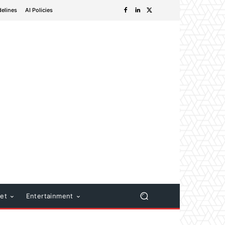
delines
AI Policies
net
Entertainment