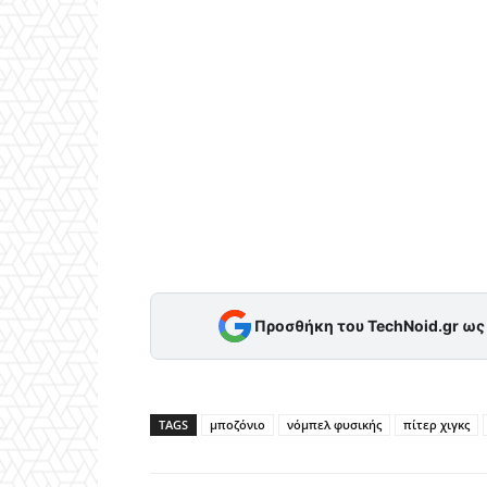
Προσθήκη του TechNoid.gr ω
TAGS
μποζόνιο
νόμπελ φυσικής
πίτερ χιγκς