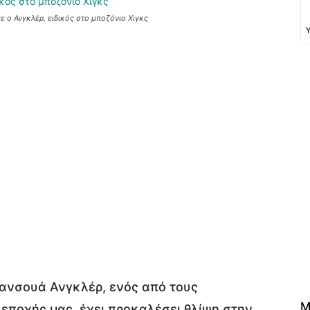
 ο Ανγκλέρ, ειδικός στο μποζόνιο Χιγκς
ανσουά Ανγκλέρ, ενός από τους
M
 εποχής μας, έχει προκαλέσει θλίψη στην