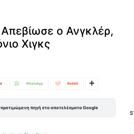
 Απεβίωσε ο Ανγκλέρ,
όνιο Χιγκς
st
WhatsApp
ReddIt
ς προτιμώμενη πηγή στα αποτελέσματα Google
S