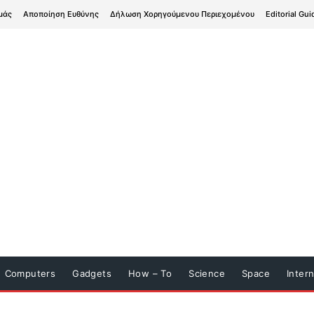
μάς
Αποποίηση Ευθύνης
Δήλωση Χορηγούμενου Περιεχομένου
Editorial Gui
Computers
Gadgets
How – To
Science
Space
Inter