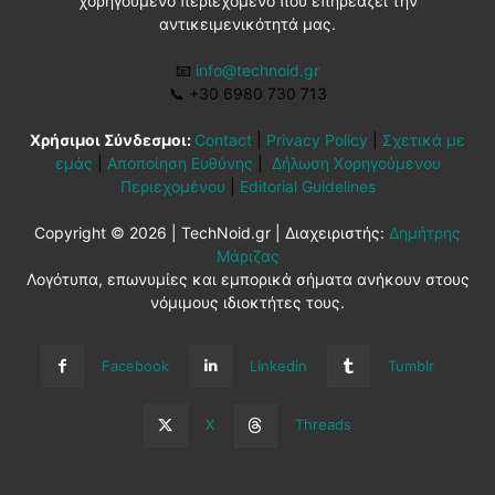
χορηγούμενο περιεχόμενο που επηρεάζει την
αντικειμενικότητά μας.
📧
info@technoid.gr
📞
+30 6980 730 713
Χρήσιμοι Σύνδεσμοι:
Contact
|
Privacy Policy
|
Σχετικά με
εμάς
|
Αποποίηση Ευθύνης
|
Δήλωση Χορηγούμενου
Περιεχομένου
|
Editorial Guidelines
Copyright © 2026 | TechNoid.gr | Διαχειριστής:
Δημήτρης
Μάριζας
Λογότυπα, επωνυμίες και εμπορικά σήματα ανήκουν στους
νόμιμους ιδιοκτήτες τους.
Facebook
Linkedin
Tumblr
X
Threads