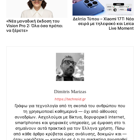
Δελτίο Τύπου – Xiaomi 17T: Νέα
«Νέα μοναδική έκδοση του
σειρά με τηλεφακό και Leica
Vision Pro 2: Όλα όσα πρέπει
Live Moment
να ξέρετε»
Dimitris Marizas
https://technoid.gr
Γράφω για τεχνολογία από τη σκοπιά του ανθρώπου που
τη χρησιμοποιεί καθημερινά — όχι από αίθουσες
συνεδρίων. Ασχολούμαι με δίκτυα, δορυφορικό internet,
smartphones και ψηφιακές υπηρεσίες, με έμφαση στο τι
σημαίνουν αυτά πρακτικά για τον Έλληνα χρήστη. Πίσω
από κάθε άρθρο κρύβεται ώρες ανάλυσης, δοκιμών και —
όταν χρειάζεται — κριτικής σε ό,τι το marketing προσπαθεί