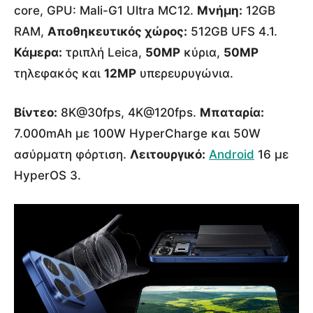
core, GPU: Mali-G1 Ultra MC12.
Μνήμη:
12GB
RAM,
Αποθηκευτικός χώρος:
512GB UFS 4.1.
Κάμερα:
τριπλή Leica,
50MP
κύρια,
50MP
τηλεφακός και
12MP
υπερευρυγώνια.
Βίντεο:
8K@30fps, 4K@120fps.
Μπαταρία:
7.000mAh με 100W HyperCharge και 50W
ασύρματη φόρτιση.
Λειτουργικό:
Android
16 με
HyperOS 3.