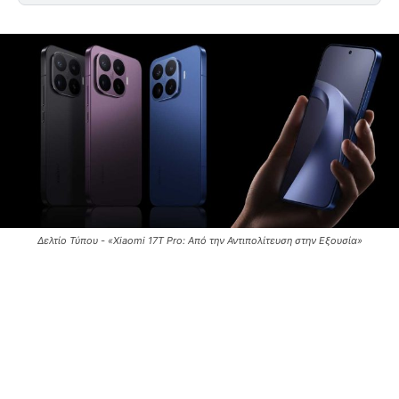
Δελτίο Τύπου - «Xiaomi 17T Pro: Από την Αντιπολίτευση στην Εξουσία»