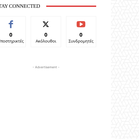
TAY CONNECTED
0
0
0
Υποστηρικτές
Ακόλουθοι
Συνδρομητές
- Advertisement -