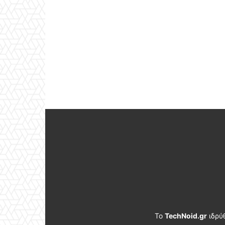
Το
TechNoid.gr
ιδρύ