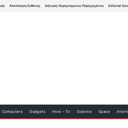
μάς
Αποποίηση Ευθύνης
Δήλωση Χορηγούμενου Περιεχομένου
Editorial Gui
Computers
Gadgets
How – To
Science
Space
Inter