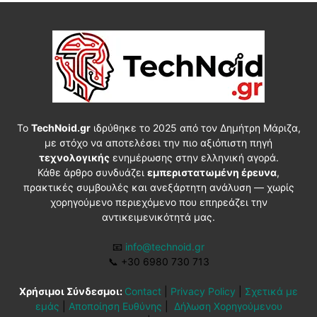
Το
TechNoid.gr
ιδρύθηκε το 2025 από τον Δημήτρη Μάριζα,
με στόχο να αποτελέσει την πιο αξιόπιστη πηγή
τεχνολογικής
ενημέρωσης στην ελληνική αγορά.
Κάθε άρθρο συνδυάζει
εμπεριστατωμένη έρευνα
,
πρακτικές συμβουλές και ανεξάρτητη ανάλυση — χωρίς
χορηγούμενο περιεχόμενο που επηρεάζει την
αντικειμενικότητά μας.
📧
info@technoid.gr
📞
+30 6980 730 713
Χρήσιμοι Σύνδεσμοι:
Contact
|
Privacy Policy
|
Σχετικά με
εμάς
|
Αποποίηση Ευθύνης
|
Δήλωση Χορηγούμενου