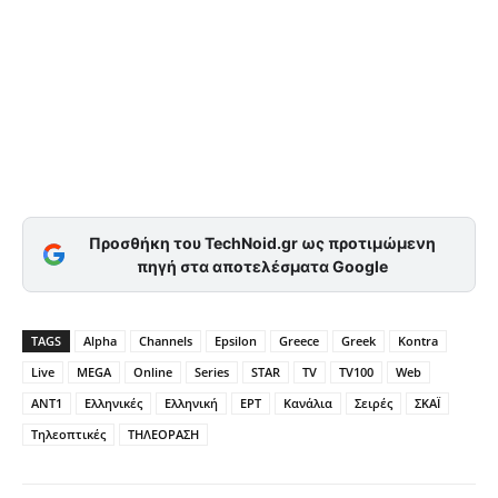
Προσθήκη του TechNoid.gr ως προτιμώμενη
πηγή στα αποτελέσματα Google
TAGS
Alpha
Channels
Epsilon
Greece
Greek
Kontra
Live
MEGA
Online
Series
STAR
TV
TV100
Web
ΑΝΤ1
Ελληνικές
Ελληνική
ΕΡΤ
Κανάλια
Σειρές
ΣΚΑΪ
Τηλεοπτικές
ΤΗΛΕΟΡΑΣΗ