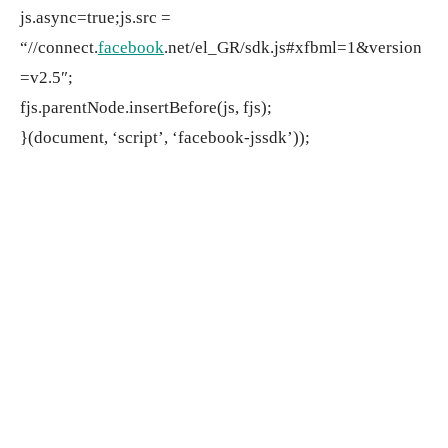
js.async=true;js.src =
“//connect.
facebook
.net/el_GR/sdk.js#xfbml=1&version
=v2.5″;
fjs.parentNode.insertBefore(js, fjs);
}(document, ‘script’, ‘facebook-jssdk’));