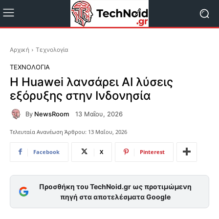
Αρχική
Τεχνολογία
ΤΕΧΝΟΛΟΓΊΑ
Η Huawei λανσάρει AI λύσεις
εξόρυξης στην Ινδονησία
By
NewsRoom
13 Μαΐου, 2026
Τελευταία Ανανέωση Άρθρου:
13 Μαΐου, 2026
Facebook
X
Pinterest
Προσθήκη του TechNoid.gr ως προτιμώμενη
πηγή στα αποτελέσματα Google