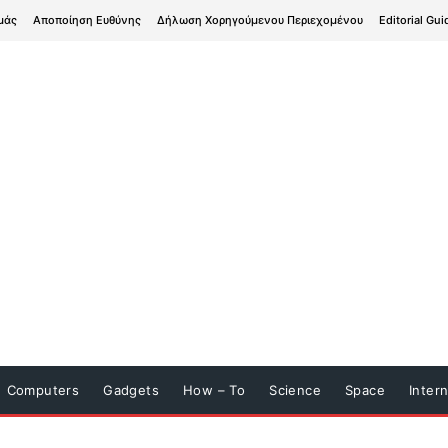
μάς
Αποποίηση Ευθύνης
Δήλωση Χορηγούμενου Περιεχομένου
Editorial Gui
Computers
Gadgets
How – To
Science
Space
Inter