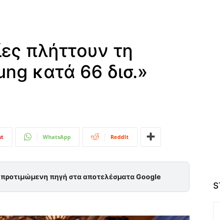
ίες πλήττουν τη
ng κατά 66 δισ.»
st
WhatsApp
ReddIt
ς προτιμώμενη πηγή στα αποτελέσματα Google
S