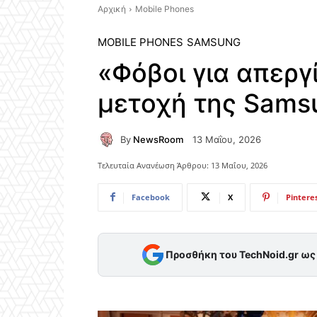
Αρχική
Mobile Phones
MOBILE PHONES
SAMSUNG
«Φόβοι για απεργ
μετοχή της Samsu
By
NewsRoom
13 Μαΐου, 2026
Τελευταία Ανανέωση Άρθρου:
13 Μαΐου, 2026
Facebook
X
Pintere
Προσθήκη του TechNoid.gr ω