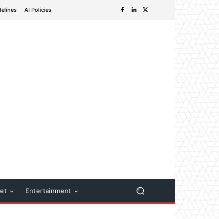
delines
AI Policies
net
Entertainment