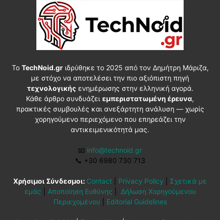
Το
TechNoid.gr
ιδρύθηκε το 2025 από τον Δημήτρη Μάριζα,
με στόχο να αποτελέσει την πιο αξιόπιστη πηγή
τεχνολογικής
ενημέρωσης στην ελληνική αγορά.
Κάθε άρθρο συνδυάζει
εμπεριστατωμένη έρευνα
,
πρακτικές συμβουλές και ανεξάρτητη ανάλυση — χωρίς
χορηγούμενο περιεχόμενο που επηρεάζει την
αντικειμενικότητά μας.
📧
info@technoid.gr
📞
+30 6980 730 713
Χρήσιμοι Σύνδεσμοι:
Contact
|
Privacy Policy
|
Σχετικά με
εμάς
|
Αποποίηση Ευθύνης
|
Δήλωση Χορηγούμενου
Περιεχομένου
|
Editorial Guidelines