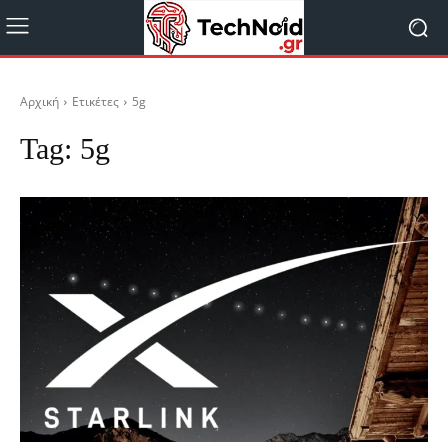
Αρχική
Ετικέτες
5g
Tag:
5g