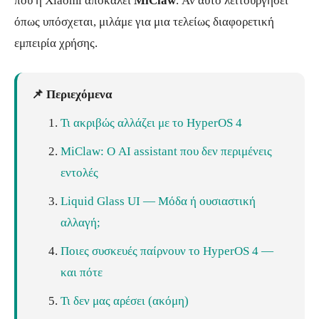
που η Xiaomi αποκαλεί
MiClaw
. Αν αυτό λειτουργήσει
όπως υπόσχεται, μιλάμε για μια τελείως διαφορετική
εμπειρία χρήσης.
📌 Περιεχόμενα
Τι ακριβώς αλλάζει με το HyperOS 4
MiClaw: Ο AI assistant που δεν περιμένεις
εντολές
Liquid Glass UI — Μόδα ή ουσιαστική
αλλαγή;
Ποιες συσκευές παίρνουν το HyperOS 4 —
και πότε
Τι δεν μας αρέσει (ακόμη)