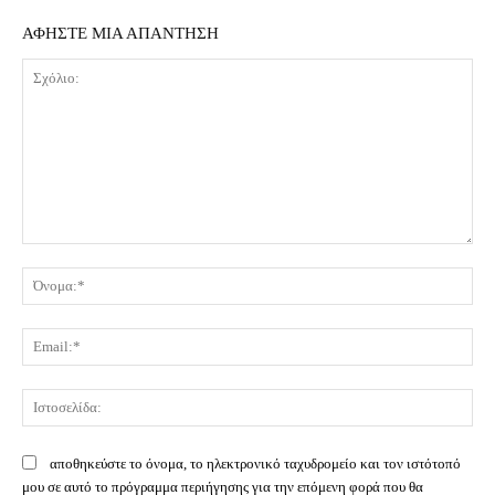
ΑΦΗΣΤΕ ΜΙΑ ΑΠΑΝΤΗΣΗ
Σχόλιο:
Όν
Ema
Ισ
αποθηκεύστε το όνομα, το ηλεκτρονικό ταχυδρομείο και τον ιστότοπό
μου σε αυτό το πρόγραμμα περιήγησης για την επόμενη φορά που θα