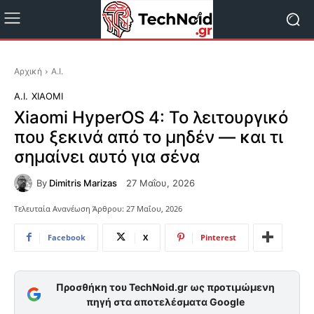
Αρχική
A.I.
A.I.
XIAOMI
Xiaomi HyperOS 4: Το λειτουργικό
που ξεκινά από το μηδέν — και τι
σημαίνει αυτό για σένα
By
Dimitris Marizas
27 Μαΐου, 2026
Τελευταία Ανανέωση Άρθρου:
27 Μαΐου, 2026
Facebook
X
Pinterest
Προσθήκη του TechNoid.gr ως προτιμώμενη
πηγή στα αποτελέσματα Google