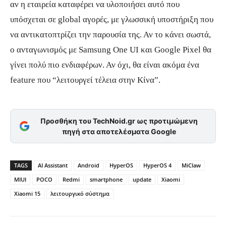
αν η εταιρεία καταφέρει να υλοποιήσει αυτό που
υπόσχεται σε global αγορές, με γλωσσική υποστήριξη που
να αντικατοπτρίζει την παρουσία της. Αν το κάνει σωστά,
ο ανταγωνισμός με Samsung One UI και Google Pixel θα
γίνει πολύ πιο ενδιαφέρων. Αν όχι, θα είναι ακόμα ένα
feature που “λειτουργεί τέλεια στην Κίνα”.
Προσθήκη του TechNoid.gr ως προτιμώμενη
πηγή στα αποτελέσματα Google
TAGS
AI Assistant
Android
HyperOS
HyperOS 4
MiClaw
MIUI
POCO
Redmi
smartphone
update
Xiaomi
Xiaomi 15
λειτουργικό σύστημα