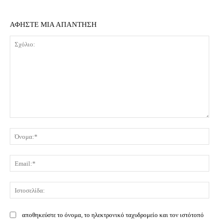
ΑΦΗΣΤΕ ΜΙΑ ΑΠΑΝΤΗΣΗ
Σχόλιο:
Όν
Ema
Ισ
αποθηκεύστε το όνομα, το ηλεκτρονικό ταχυδρομείο και τον ιστότοπό