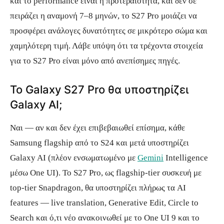
και το performance είναι η προτεραιότητα, και δεν σε
πειράζει η αναμονή 7–8 μηνών, το S27 Pro μοιάζει να
προσφέρει ανάλογες δυνατότητες σε μικρότερο σώμα και
χαμηλότερη τιμή. Λάβε υπόψη ότι τα τρέχοντα στοιχεία
για το S27 Pro είναι μόνο από ανεπίσημες πηγές.
Το Galaxy S27 Pro θα υποστηρίζει
Galaxy AI;
Ναι — αν και δεν έχει επιβεβαιωθεί επίσημα, κάθε
Samsung flagship από το S24 και μετά υποστηρίζει
Galaxy AI (πλέον ενσωματωμένο με
Gemini
Intelligence
μέσω One UI). Το S27 Pro, ως flagship-tier συσκευή με
top-tier Snapdragon, θα υποστηρίζει πλήρως τα AI
features — live translation, Generative Edit, Circle to
Search και ό,τι νέο ανακοινωθεί με το One UI 9 και το