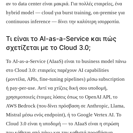
αν το data center είναι μακριά. Για πολλές εταιρείες, ένα
hybrid model — cloud για burst training, on-premise για
continuous inference — δίνει την καλύτερη ισορροπία.
Τι είναι το AI-as-a-Service και πώς
σχετίζεται με το Cloud 3.0;
Το AI-as-a-Service (AIaaS) είναι το business model πάνω
στο Cloud 3.0: εταιρείες παρέχουν AI capabilities
(μοντέλα, APIs, fine-tuning pipelines) μέσω subscription
ή pay-per-use. Αντί να χτίζεις δική σου υποδομή,
χρησιμοποιείς έτοιμες λύσεις όπως το OpenAI API, το
AWS Bedrock (που δίνει πρόσβαση σε Anthropic, Llama,
Mistral μέσω ενός endpoint), ή το Google Vertex AI. Το
Cloud 3.0 είναι η υποδομή — το AIaaS είναι η στρώση
που κάθεται από πάνω και την καθιστά προσβάσιμη.