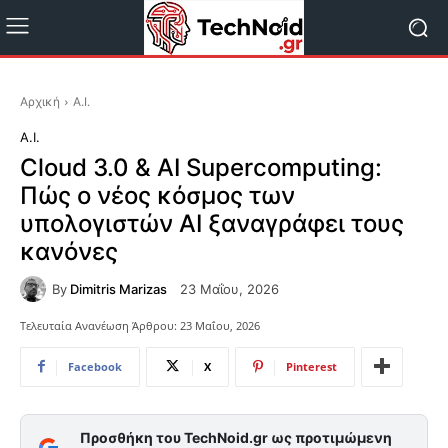
Αρχική
A.I.
A.I.
Cloud 3.0 & AI Supercomputing:
Πώς ο νέος κόσμος των
υπολογιστών AI ξαναγράφει τους
κανόνες
By
Dimitris Marizas
23 Μαΐου, 2026
Τελευταία Ανανέωση Άρθρου:
23 Μαΐου, 2026
Facebook
X
Pinterest
Προσθήκη του TechNoid.gr ως προτιμώμενη