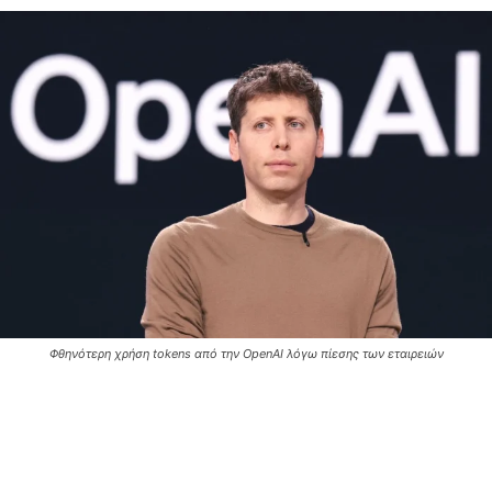
Φθηνότερη χρήση tokens από την OpenAI λόγω πίεσης των εταιρειών