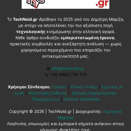
Το
TechNoid.gr
ιδρύθηκε το 2025 από τον Δημήτρη Μάριζα,
με στόχο να αποτελέσει την πιο αξιόπιστη πηγή
τεχνολογικής
ενημέρωσης στην ελληνική αγορά.
Κάθε άρθρο συνδυάζει
εμπεριστατωμένη έρευνα
,
πρακτικές συμβουλές και ανεξάρτητη ανάλυση — χωρίς
χορηγούμενο περιεχόμενο που επηρεάζει την
αντικειμενικότητά μας.
📧
info@technoid.gr
📞
+30 6980 730 713
Χρήσιμοι Σύνδεσμοι:
Contact
|
Privacy Policy
|
Σχετικά με
εμάς
|
Αποποίηση Ευθύνης
|
Δήλωση Χορηγούμενου
Περιεχομένου
|
Editorial Guidelines
Copyright © 2026 | TechNoid.gr | Διαχειριστής:
Δημήτρης
Μάριζας
Λογότυπα, επωνυμίες και εμπορικά σήματα ανήκουν στους
νόμιμους ιδιοκτήτες τους.