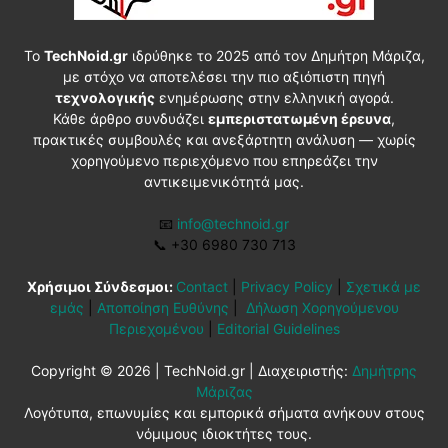
Το
TechNoid.gr
ιδρύθηκε το 2025 από τον Δημήτρη Μάριζα,
με στόχο να αποτελέσει την πιο αξιόπιστη πηγή
τεχνολογικής
ενημέρωσης στην ελληνική αγορά.
Κάθε άρθρο συνδυάζει
εμπεριστατωμένη έρευνα
,
πρακτικές συμβουλές και ανεξάρτητη ανάλυση — χωρίς
χορηγούμενο περιεχόμενο που επηρεάζει την
αντικειμενικότητά μας.
📧
info@technoid.gr
📞
+30 6980 730 713
Χρήσιμοι Σύνδεσμοι:
Contact
|
Privacy Policy
|
Σχετικά με
εμάς
|
Αποποίηση Ευθύνης
|
Δήλωση Χορηγούμενου
Περιεχομένου
|
Editorial Guidelines
Copyright © 2026 | TechNoid.gr | Διαχειριστής:
Δημήτρης
Μάριζας
Λογότυπα, επωνυμίες και εμπορικά σήματα ανήκουν στους
νόμιμους ιδιοκτήτες τους.